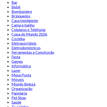
Bar
Bebê
Bomboniere
Brinquedos
Casa Inteligente
Cama e banho
Celulares e Telefonia
Copa do Mundo 2026
Cozinha
Eletroportáteis
Eletrodomésticos
Ferramentas e Construção
Festa
Games
Informática
Lazer
Mesa Posta
Móveis
Mundo Beleza
Organização
Papelaria
Pet Shop
Saúde
Tv e Vídeo