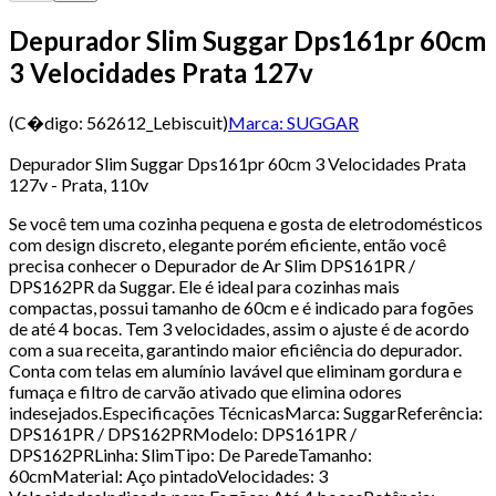
Depurador Slim Suggar Dps161pr 60cm
3 Velocidades Prata 127v
(C�digo:
562612_Lebiscuit
)
Marca:
SUGGAR
Depurador Slim Suggar Dps161pr 60cm 3 Velocidades Prata
127v - Prata, 110v
Se você tem uma cozinha pequena e gosta de eletrodomésticos
com design discreto, elegante porém eficiente, então você
precisa conhecer o Depurador de Ar Slim DPS161PR /
DPS162PR da Suggar. Ele é ideal para cozinhas mais
compactas, possui tamanho de 60cm e é indicado para fogões
de até 4 bocas. Tem 3 velocidades, assim o ajuste é de acordo
com a sua receita, garantindo maior eficiência do depurador.
Conta com telas em alumínio lavável que eliminam gordura e
fumaça e filtro de carvão ativado que elimina odores
indesejados.Especificações TécnicasMarca: SuggarReferência:
DPS161PR / DPS162PRModelo: DPS161PR /
DPS162PRLinha: SlimTipo: De ParedeTamanho:
60cmMaterial: Aço pintadoVelocidades: 3