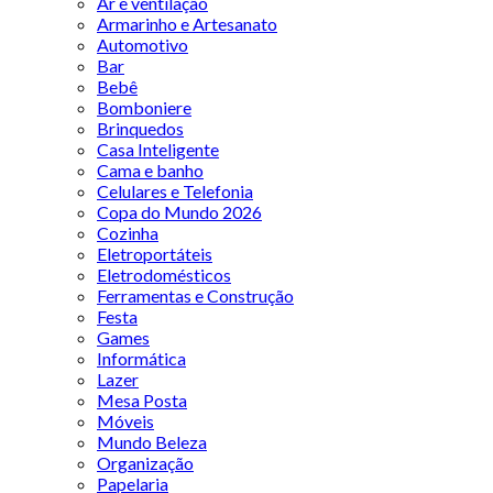
Ar e ventilação
Armarinho e Artesanato
Automotivo
Bar
Bebê
Bomboniere
Brinquedos
Casa Inteligente
Cama e banho
Celulares e Telefonia
Copa do Mundo 2026
Cozinha
Eletroportáteis
Eletrodomésticos
Ferramentas e Construção
Festa
Games
Informática
Lazer
Mesa Posta
Móveis
Mundo Beleza
Organização
Papelaria