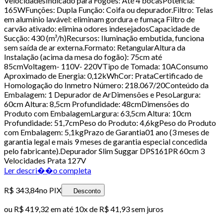
VelocidadesIndicado para Fogões: Até 4 bocasPotência:
165WFunções: Dupla Função: Coifa ou depurador.Filtro: Telas
em alumínio lavável: eliminam gordura e fumaça Filtro de
carvão ativado: elimina odores indesejadosCapacidade de
Sucção: 430 (m³/h)Recursos: Iluminação embutida, funciona
sem saída de ar externa.Formato: RetangularAltura da
Instalação (acima da mesa do fogão): 75cm até
85cmVoltagem- 110V- 220VTipo de Tomada: 10AConsumo
Aproximado de Energia: 0,12kWhCor: PrataCertificado de
Homologação do Inmetro Número: 218.067/20Conteúdo da
Embalagem: 1 Depurador de ArDimensões e PesoLargura:
60cm Altura: 8,5cm Profundidade: 48cmDimensões do
Produto com EmbalagemLargura: 63,5cm Altura: 10cm
Profundidade: 51,7cmPeso do Produto: 4,6kgPeso do Produto
com Embalagem: 5,1kgPrazo de Garantia01 ano (3 meses de
garantia legal e mais 9 meses de garantia especial concedida
pelo fabricante).Depurador Slim Suggar DPS161PR 60cm 3
Velocidades Prata 127V
Ler descri��o completa
R$ 343,84
no PIX
Desconto
ou
R$ 419,32
em até
10x de R$ 41,93 sem juros