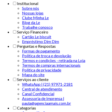
Institucional
Sobre nós
Nossas lojas
Clube Minha Le
Blog da Le
Trabalhe conosco
Serviço Financeiro
Cartão Le biscuit
Empréstimo Dim Dim
Perguntas e Respostas
Formas de pagamento
Política de troca e devolução
Termos e condições - retirada na Loja
Termos de compras internacionais
Politica de privacidade
Mapa do site
Serviços ao cliente
WhatsApp | (21) 97971-2181
Central de atendimento
Canal Confidencial
Assessoria de Imprensa |
paula@agenciaamais.com.br
Categorias