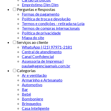
Empréstimo Dim Dim
Perguntas e Respostas
Formas de pagamento
Política de troca e devolução
Termos e condições - retirada na Loja
Termos de compras internacionais
Politica de privacidade
Mapa do site
Serviços ao cliente
WhatsApp | (21) 97971-2181
Central de atendimento
Canal Confidencial
Assessoria de Imprensa |
paula@agenciaamais.com.br
Categorias
Ar e ventilação
Armarinho e Artesanato
Automotivo
Bar
Bebê
Bomboniere
Brinquedos
Casa Inteligente