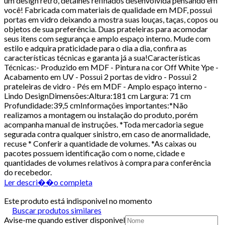
um design retro, detalhes refinados desenvolvida pensando em
você! Fabricada com materiais de qualidade em MDF, possui
portas em vidro deixando a mostra suas louças, taças, copos ou
objetos de sua preferência. Duas prateleiras para acomodar
seus itens com segurança e amplo espaço interno. Mude com
estilo e adquira praticidade para o dia a dia, confira as
características técnicas e garanta já a sua!Características
Técnicas:- Produzido em MDF - Pintura na cor Off White Ype -
Acabamento em UV - Possui 2 portas de vidro - Possui 2
prateleiras de vidro - Pés em MDF - Amplo espaço interno -
Lindo DesignDimensões:Altura:181 cm Largura: 71 cm
Profundidade:39,5 cmInformações importantes:*Não
realizamos a montagem ou instalação do produto, porém
acompanha manual de instruções. *Toda mercadoria segue
segurada contra qualquer sinistro, em caso de anormalidade,
recuse * Conferir a quantidade de volumes. *As caixas ou
pacotes possuem identificação com o nome, cidade e
quantidades de volumes relativos à compra para conferência
do recebedor.
Ler descri��o completa
Este produto está indisponivel no momento
Buscar produtos similares
Avise-me quando estiver disponivel