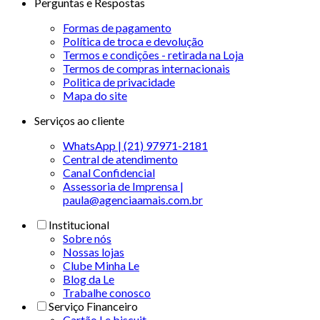
Perguntas e Respostas
Formas de pagamento
Política de troca e devolução
Termos e condições - retirada na Loja
Termos de compras internacionais
Politica de privacidade
Mapa do site
Serviços ao cliente
WhatsApp | (21) 97971-2181
Central de atendimento
Canal Confidencial
Assessoria de Imprensa |
paula@agenciaamais.com.br
Institucional
Sobre nós
Nossas lojas
Clube Minha Le
Blog da Le
Trabalhe conosco
Serviço Financeiro
Cartão Le biscuit