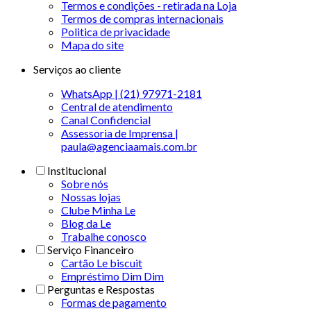
Termos e condições - retirada na Loja
Termos de compras internacionais
Politica de privacidade
Mapa do site
Serviços ao cliente
WhatsApp | (21) 97971-2181
Central de atendimento
Canal Confidencial
Assessoria de Imprensa |
paula@agenciaamais.com.br
Institucional
Sobre nós
Nossas lojas
Clube Minha Le
Blog da Le
Trabalhe conosco
Serviço Financeiro
Cartão Le biscuit
Empréstimo Dim Dim
Perguntas e Respostas
Formas de pagamento