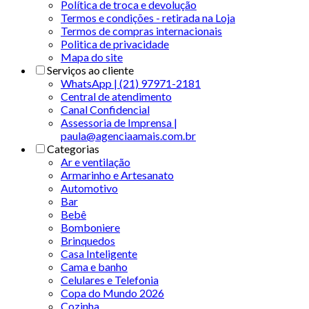
Política de troca e devolução
Termos e condições - retirada na Loja
Termos de compras internacionais
Politica de privacidade
Mapa do site
Serviços ao cliente
WhatsApp | (21) 97971-2181
Central de atendimento
Canal Confidencial
Assessoria de Imprensa |
paula@agenciaamais.com.br
Categorias
Ar e ventilação
Armarinho e Artesanato
Automotivo
Bar
Bebê
Bomboniere
Brinquedos
Casa Inteligente
Cama e banho
Celulares e Telefonia
Copa do Mundo 2026
Cozinha