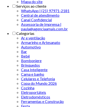
Mapa do site
Serviços ao cliente
WhatsApp | (21) 97971-2181
Central de atendimento
Canal Confidencial
Assessoria de Imprensa |
paula@agenciaamais.com.br
Categorias
Ar e ventilação
Armarinho e Artesanato
Automotivo
Bar
Bebê
Bomboniere
Brinquedos
Casa Inteligente
Cama e banho
Celulares e Telefonia
Copa do Mundo 2026
Cozinha
Eletroportáteis
Eletrodomésticos
Ferramentas e Construção
Festa