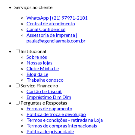
Serviços ao cliente
WhatsApp | (21) 97971-2181
Central de atendimento
Canal Confidencial
Assessoria de Imprensa |
paula@agenciaamais.com.br
Institucional
Sobre nós
Nossas lojas
Clube Minha Le
Blog da Le
Trabalhe conosco
Serviço Financeiro
Cartão Le biscuit
Empréstimo Dim Dim
Perguntas e Respostas
Formas de pagamento
Política de troca e devolução
Termos e condições - retirada na Loja
Termos de compras internacionais
Politica de privacidade