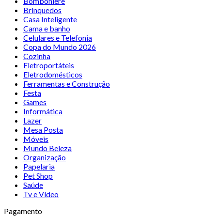
Bomboniere
Brinquedos
Casa Inteligente
Cama e banho
Celulares e Telefonia
Copa do Mundo 2026
Cozinha
Eletroportáteis
Eletrodomésticos
Ferramentas e Construção
Festa
Games
Informática
Lazer
Mesa Posta
Móveis
Mundo Beleza
Organização
Papelaria
Pet Shop
Saúde
Tv e Vídeo
Pagamento