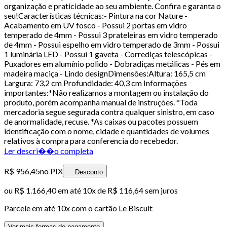
organização e praticidade ao seu ambiente. Confira e garanta o
seu!Características técnicas:- Pintura na cor Nature -
Acabamento em UV fosco - Possui 2 portas em vidro
temperado de 4mm - Possui 3 prateleiras em vidro temperado
de 4mm - Possui espelho em vidro temperado de 3mm - Possui
1 luminária LED - Possui 1 gaveta - Corrediças telescópicas -
Puxadores em alumínio polido - Dobradiças metálicas - Pés em
madeira maciça - Lindo designDimensões:Altura: 165,5 cm
Largura: 73,2 cm Profundidade: 40,3 cm Informações
importantes:*Não realizamos a montagem ou instalação do
produto, porém acompanha manual de instruções. *Toda
mercadoria segue segurada contra qualquer sinistro, em caso
de anormalidade, recuse. *As caixas ou pacotes possuem
identificação com o nome, cidade e quantidades de volumes
relativos à compra para conferencia do recebedor.
Ler descri��o completa
R$ 956,45
no PIX
Desconto
ou
R$ 1.166,40
em até
10x de R$ 116,64 sem juros
Parcele em até
10
x com o cartão
Le Biscuit
Ver mais formas de pagamento