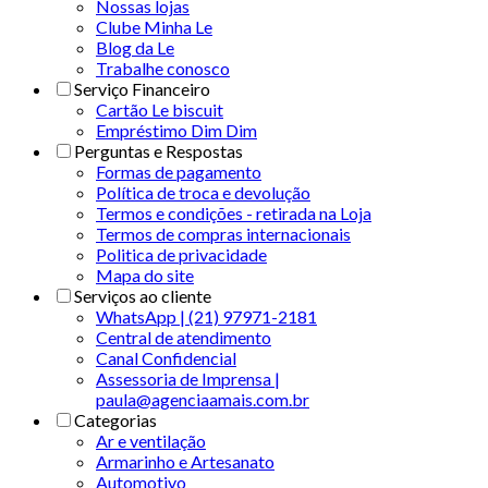
Nossas lojas
Clube Minha Le
Blog da Le
Trabalhe conosco
Serviço Financeiro
Cartão Le biscuit
Empréstimo Dim Dim
Perguntas e Respostas
Formas de pagamento
Política de troca e devolução
Termos e condições - retirada na Loja
Termos de compras internacionais
Politica de privacidade
Mapa do site
Serviços ao cliente
WhatsApp | (21) 97971-2181
Central de atendimento
Canal Confidencial
Assessoria de Imprensa |
paula@agenciaamais.com.br
Categorias
Ar e ventilação
Armarinho e Artesanato
Automotivo