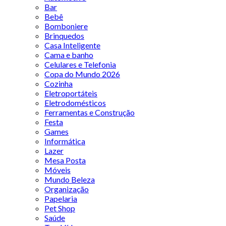
Bar
Bebê
Bomboniere
Brinquedos
Casa Inteligente
Cama e banho
Celulares e Telefonia
Copa do Mundo 2026
Cozinha
Eletroportáteis
Eletrodomésticos
Ferramentas e Construção
Festa
Games
Informática
Lazer
Mesa Posta
Móveis
Mundo Beleza
Organização
Papelaria
Pet Shop
Saúde