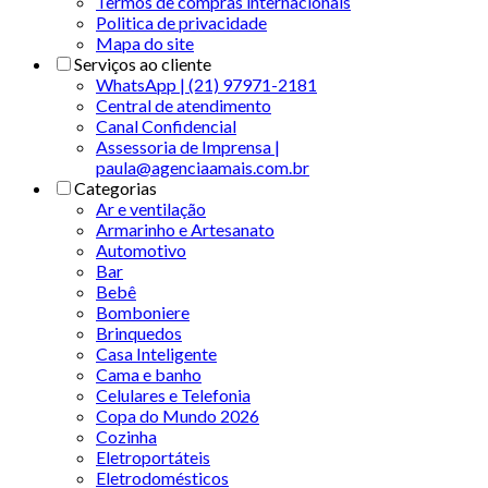
Termos de compras internacionais
Politica de privacidade
Mapa do site
Serviços ao cliente
WhatsApp | (21) 97971-2181
Central de atendimento
Canal Confidencial
Assessoria de Imprensa |
paula@agenciaamais.com.br
Categorias
Ar e ventilação
Armarinho e Artesanato
Automotivo
Bar
Bebê
Bomboniere
Brinquedos
Casa Inteligente
Cama e banho
Celulares e Telefonia
Copa do Mundo 2026
Cozinha
Eletroportáteis
Eletrodomésticos