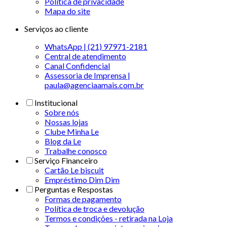
Politica de privacidade
Mapa do site
Serviços ao cliente
WhatsApp | (21) 97971-2181
Central de atendimento
Canal Confidencial
Assessoria de Imprensa |
paula@agenciaamais.com.br
Institucional
Sobre nós
Nossas lojas
Clube Minha Le
Blog da Le
Trabalhe conosco
Serviço Financeiro
Cartão Le biscuit
Empréstimo Dim Dim
Perguntas e Respostas
Formas de pagamento
Política de troca e devolução
Termos e condições - retirada na Loja