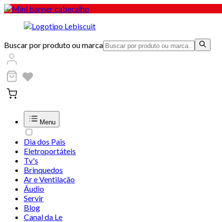
Buscar por produto ou marca
Menu
Dia dos Pais
Eletroportáteis
Tv's
Brinquedos
Ar e Ventilação
Áudio
Servir
Blog
Canal da Le