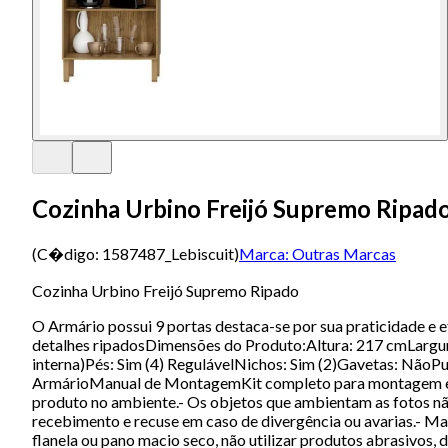
Cozinha Urbino Freijó Supremo Ripad
(C�digo:
1587487_Lebiscuit
)
Marca:
Outras Marcas
Cozinha Urbino Freijó Supremo Ripado
O Armário possui 9 portas destaca-se por sua praticidade 
detalhes ripadosDimensões do Produto:Altura: 217 cmLargur
interna)Pés: Sim (4) RegulávelNichos: Sim (2)Gavetas: NãoP
ArmárioManual de MontagemKit completo para montagem e man
produto no ambiente.- Os objetos que ambientam as fotos nã
recebimento e recuse em caso de divergência ou avarias.- M
flanela ou pano macio seco, não utilizar produtos abrasivos,