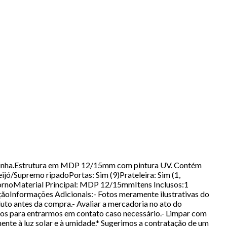
 cozinha.Estrutura em MDP 12/15mm com pintura UV. Contém
ó/Supremo ripadoPortas: Sim (9)Prateleira: Sim (1,
 fornoMaterial Principal: MDP 12/15mmItens Inclusos:1
oInformações Adicionais:- Fotos meramente ilustrativas do
to antes da compra.- Avaliar a mercadoria no ato do
dos para entrarmos em contato caso necessário.- Limpar com
mente à luz solar e à umidade.* Sugerimos a contratação de um