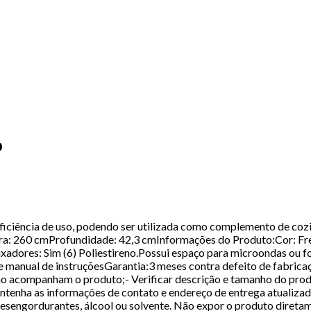
o
e eficiência de uso, podendo ser utilizada como complemento de
a: 260 cmProfundidade: 42,3 cmInformações do Produto:Cor: Freij
uxadores: Sim (6) Poliestireno.Possui espaço para microondas ou
ual de instruçõesGarantia:3 meses contra defeito de fabricaçã
o acompanham o produto;- Verificar descrição e tamanho do produ
antenha as informações de contato e endereço de entrega atualiza
 desengordurantes, álcool ou solvente. Não expor o produto direta