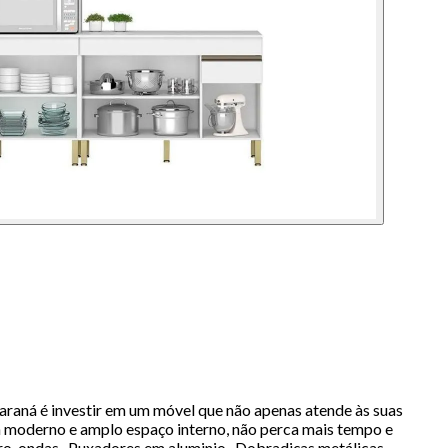
raná é investir em um móvel que não apenas atende às suas
n moderno e amplo espaço interno, não perca mais tempo e
cro-ondas- Puxadores em aluminio- Dobradiças metálicas-