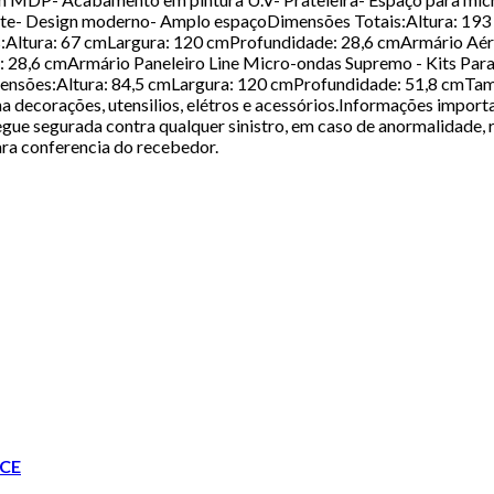
stente- Design moderno- Amplo espaçoDimensões Totais:Altura: 1
s:Altura: 67 cmLargura: 120 cmProfundidade: 28,6 cmArmário Aér
 28,6 cmArmário Paneleiro Line Micro-ondas Supremo - Kits Par
ensões:Altura: 84,5 cmLargura: 120 cmProfundidade: 51,8 cmTam
corações, utensilios, elétros e acessórios.Informações importa
ue segurada contra qualquer sinistro, em caso de anormalidade, r
ara conferencia do recebedor.
CE