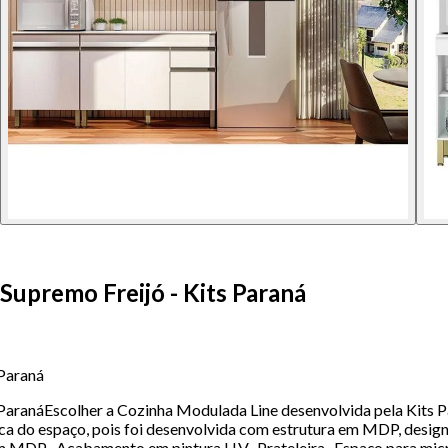
upremo Freijó - Kits Paraná
 Paraná
aranáEscolher a Cozinha Modulada Line desenvolvida pela Kits Pa
ica do espaço, pois foi desenvolvida com estrutura em MDP, desig
 em MDP- Acabamento em pintura U.V- Prateleira- Espaço para mi