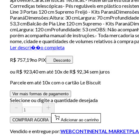
Corrrediças telescópicas- Pés reguláveis em plástico resi
Line 3 Portas 120 cm Supremo Freijó - Kits ParanáDimensõe
ParanáDimensões:Altura: 30 cmLargura: 70 cmProfundidade:
53,3 cmBalcão de Pia Line 120 cm Supremo - Kits ParanáDim
cmLargura: 120 cmProfundidade: 53 cmOBS: Não acompanha de
porém acompanha manual de instruções.- Toda mercadoria seg
nome, cidade e quantidades de volumes relativos à compra p
Ler descri��o completa
R$ 757,19
no PIX
Desconto
ou
R$ 923,40
em até
10x de R$ 92,34 sem juros
Parcele em até
10
x com o cartão
Le Biscuit
Ver mais formas de pagamento
Selecione ou digite a quantidade desejada
COMPRAR AGORA
Adicionar ao carrinho
Vendido e entregue por:
WEBCONTINENTAL MARKETPLA