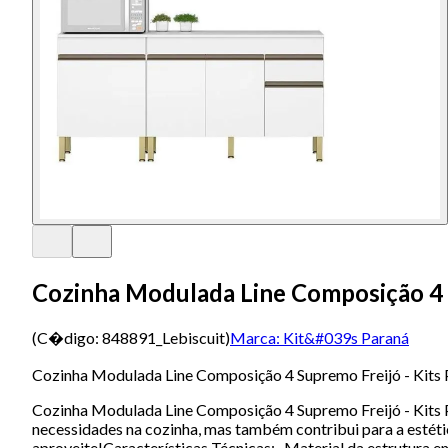
Cozinha Modulada Line Composição 4 S
(C�digo:
848891_Lebiscuit
)
Marca:
Kit&#039s Paraná
Cozinha Modulada Line Composição 4 Supremo Freijó - Kits
Cozinha Modulada Line Composição 4 Supremo Freijó - Kits P
necessidades na cozinha, mas também contribui para a estét
aproveite!Características Técnicas:- Material da estrutura