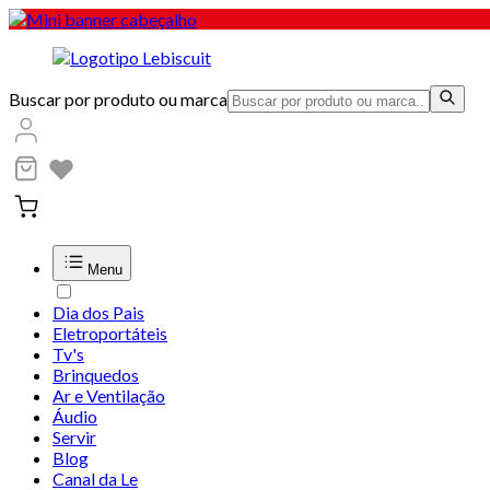
Buscar por produto ou marca
Menu
Dia dos Pais
Eletroportáteis
Tv's
Brinquedos
Ar e Ventilação
Áudio
Servir
Blog
Canal da Le