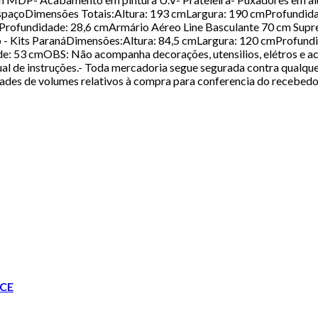
 espaçoDimensões Totais:Altura: 193 cmLargura: 190 cmProfundid
mProfundidade: 28,6 cmArmário Aéreo Line Basculante 70 cm Supr
 - Kits ParanáDimensões:Altura: 84,5 cmLargura: 120 cmProfund
: 53 cmOBS: Não acompanha decorações, utensilios, elétros e ac
de instruções.- Toda mercadoria segue segurada contra qualquer s
ades de volumes relativos à compra para conferencia do recebedo
CE