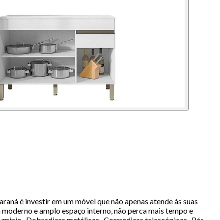
raná é investir em um móvel que não apenas atende às suas
n moderno e amplo espaço interno, não perca mais tempo e
uminio- Dobradiças metálicas- Corrrediças telescópicas- Pés