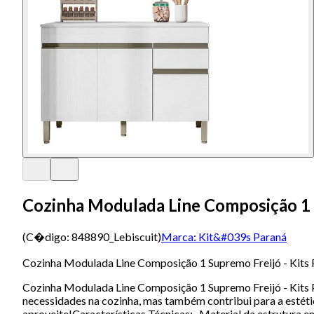
Cozinha Modulada Line Composição 1 S
(C�digo:
848890_Lebiscuit
)
Marca:
Kit&#039s Paraná
Cozinha Modulada Line Composição 1 Supremo Freijó - Kits
Cozinha Modulada Line Composição 1 Supremo Freijó - Kits P
necessidades na cozinha, mas também contribui para a estét
aproveite!Características Técnicas:- Material da estrutura