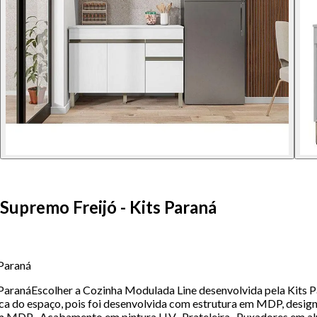
upremo Freijó - Kits Paraná
 Paraná
aranáEscolher a Cozinha Modulada Line desenvolvida pela Kits Pa
ica do espaço, pois foi desenvolvida com estrutura em MDP, desig
 em MDP- Acabamento em pintura U.V- Prateleira- Puxadores em al