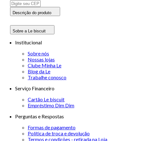
Descrição do produto
Sobre a Le biscuit
Institucional
Sobre nós
Nossas lojas
Clube Minha Le
Blog da Le
Trabalhe conosco
Serviço Financeiro
Cartão Le biscuit
Empréstimo Dim Dim
Perguntas e Respostas
Formas de pagamento
Política de troca e devolução
Termos e condições - retirada na Loja