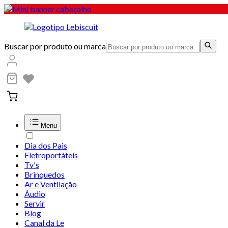
Buscar por produto ou marca
Menu
Dia dos Pais
Eletroportáteis
Tv's
Brinquedos
Ar e Ventilação
Áudio
Servir
Blog
Canal da Le