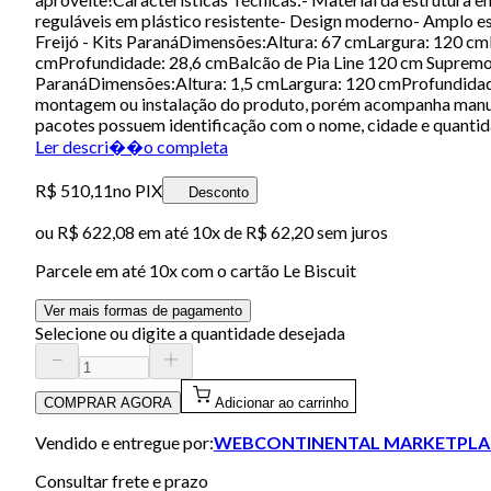
reguláveis em plástico resistente- Design moderno- Amplo
Freijó - Kits ParanáDimensões:Altura: 67 cmLargura: 120 c
cmProfundidade: 28,6 cmBalcão de Pia Line 120 cm Supremo
ParanáDimensões:Altura: 1,5 cmLargura: 120 cmProfundidade
montagem ou instalação do produto, porém acompanha manual 
pacotes possuem identificação com o nome, cidade e quantid
Ler descri��o completa
R$ 510,11
no PIX
Desconto
ou
R$ 622,08
em até
10x de R$ 62,20 sem juros
Parcele em até
10
x com o cartão
Le Biscuit
Ver mais formas de pagamento
Selecione ou digite a quantidade desejada
COMPRAR AGORA
Adicionar ao carrinho
Vendido e entregue por:
WEBCONTINENTAL MARKETPLA
Consultar frete e prazo