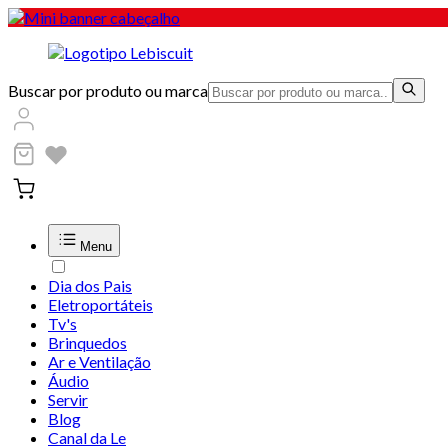
Buscar por produto ou marca
Menu
Dia dos Pais
Eletroportáteis
Tv's
Brinquedos
Ar e Ventilação
Áudio
Servir
Blog
Canal da Le