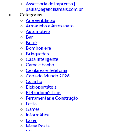
Assessoria de Imprensa |
paula@agenciaamais.com.br
Categorias
Ar e ventilação
Armarinho e Artesanato
Automotivo
Bar
Bebê
Bomboniere
Brinquedos
Casa Inteligente
Cama e banho
Celulares e Telefonia
Copa do Mundo 2026
Cozinha
Eletroportáteis
Eletrodomésticos
Ferramentas e Construção
Festa
Games
Informática
Lazer
Mesa Posta