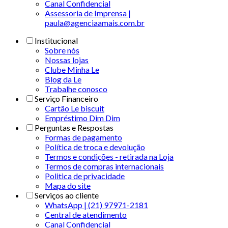
Canal Confidencial
Assessoria de Imprensa |
paula@agenciaamais.com.br
Institucional
Sobre nós
Nossas lojas
Clube Minha Le
Blog da Le
Trabalhe conosco
Serviço Financeiro
Cartão Le biscuit
Empréstimo Dim Dim
Perguntas e Respostas
Formas de pagamento
Política de troca e devolução
Termos e condições - retirada na Loja
Termos de compras internacionais
Politica de privacidade
Mapa do site
Serviços ao cliente
WhatsApp | (21) 97971-2181
Central de atendimento
Canal Confidencial