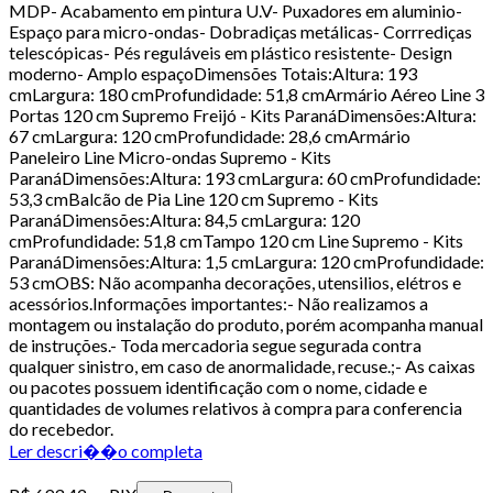
MDP- Acabamento em pintura U.V- Puxadores em aluminio-
Espaço para micro-ondas- Dobradiças metálicas- Corrrediças
telescópicas- Pés reguláveis em plástico resistente- Design
moderno- Amplo espaçoDimensões Totais:Altura: 193
cmLargura: 180 cmProfundidade: 51,8 cmArmário Aéreo Line 3
Portas 120 cm Supremo Freijó - Kits ParanáDimensões:Altura:
67 cmLargura: 120 cmProfundidade: 28,6 cmArmário
Paneleiro Line Micro-ondas Supremo - Kits
ParanáDimensões:Altura: 193 cmLargura: 60 cmProfundidade:
53,3 cmBalcão de Pia Line 120 cm Supremo - Kits
ParanáDimensões:Altura: 84,5 cmLargura: 120
cmProfundidade: 51,8 cmTampo 120 cm Line Supremo - Kits
ParanáDimensões:Altura: 1,5 cmLargura: 120 cmProfundidade:
53 cmOBS: Não acompanha decorações, utensilios, elétros e
acessórios.Informações importantes:- Não realizamos a
montagem ou instalação do produto, porém acompanha manual
de instruções.- Toda mercadoria segue segurada contra
qualquer sinistro, em caso de anormalidade, recuse.;- As caixas
ou pacotes possuem identificação com o nome, cidade e
quantidades de volumes relativos à compra para conferencia
do recebedor.
Ler descri��o completa