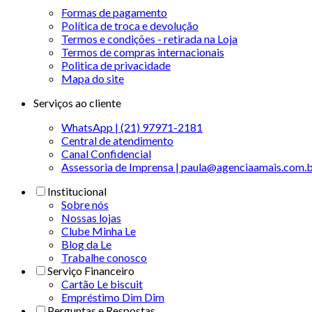
Formas de pagamento
Política de troca e devolução
Termos e condições - retirada na Loja
Termos de compras internacionais
Politica de privacidade
Mapa do site
Serviços ao cliente
WhatsApp | (21) 97971-2181
Central de atendimento
Canal Confidencial
Assessoria de Imprensa | paula@agenciaamais.com.
Institucional
Sobre nós
Nossas lojas
Clube Minha Le
Blog da Le
Trabalhe conosco
Serviço Financeiro
Cartão Le biscuit
Empréstimo Dim Dim
Perguntas e Respostas