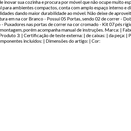
inovar sua cozinha e procura por móvel que não ocupe muito esp
 para ambientes compactos, conta com amplo espaço interno e div
dades dando maior durabilidade ao móvel. Não deixe de aproveitar,
 em na cor Branco - Possui 05 Portas, sendo 02 de correr - Dobr
co - Puxadores nas portas de correr na cor cromado - Kit 07 pés r
ontagem, porém acompanha manual de instruções. Marca: | Fabrican
roduto 3: | Certificação de teste externa: | de caixas: | da peça: | 
Componentes incluídos: | Dimensões do artigo: | Cor: