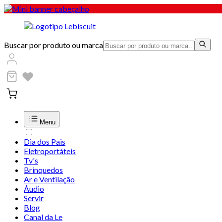
Buscar por produto ou marca
Menu
Dia dos Pais
Eletroportáteis
Tv's
Brinquedos
Ar e Ventilação
Áudio
Servir
Blog
Canal da Le