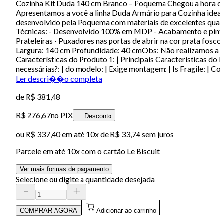
Cozinha Kit Duda 140 cm Branco – Poquema Chegou a hora de 
Apresentamos a você a linha Duda Armário para Cozinha ideal
desenvolvido pela Poquema com materiais de excelentes quali
Técnicas: - Desenvolvido 100% em MDP - Acabamento e pintura
Prateleiras - Puxadores nas portas de abrir na cor prata fos
Largura: 140 cm Profundidade: 40 cmObs: Não realizamos a m
Características do Produto 1: | Principais Características do P
necessárias?: | do modelo: | Exige montagem: | Is Fragile: | 
Ler descri��o completa
de
R$ 381,48
R$ 276,67
no PIX
Desconto
ou
R$ 337,40
em até
10x de R$ 33,74 sem juros
Parcele em até
10
x com o cartão
Le Biscuit
Ver mais formas de pagamento
Selecione ou digite a quantidade desejada
COMPRAR AGORA
Adicionar ao carrinho