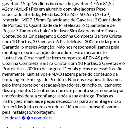
gavetão: 15kg Medidas internas do gavetão: 17,6 x 31,5 x
42cm (AxLxP) Pés em alumínio com niveladores Peso
suportado até 45kg Medidas: 84 x 60 x 60,2cm (AxLxP)
Material: MDP 15mm Quantidade de Gavetas: 3 Quantidade
de Portas: 10 Quantidade de Prateleiras: 6 Quantidade de
Peças: 7 Tampo do balcão incluso: Sim Acabamento: Fosco
Conteúdo da Embalagem: 1 Cozinha Completa Bartira Cristal
com 10 Portas, 3 Gavetas e 6 Prateleiras - 300cm de largura
Garantia: 6 meses Atenção: Não nos responsabilizamos pela
montagem ou instalação do produto. Foto meramente
ilustrativa. Observações: Item composto APENAS pela
Cozinha Completa Bartira Cristal com 10 Portas, 3 Gavetas e 6
Prateleiras - 300cm de largura. Demais peças e acessórios são
meramente ilustrativos e NÃO fazem parte do conteúdo da
embalagem. Entrega do Produto: Não nos responsabilizamos
pelo transporte por escadas/elevadores, guincho ou içamento
deste produto. Orientamos que este produto seja montado por
um técnico de sua confiança, após a sua entrega. Todas as
instruções, manuais e peças necessárias para a montagem são
fornecidas junto com o produto. Não nos responsabilizamos
pela instalação/montagem.
Ler descri��o completa