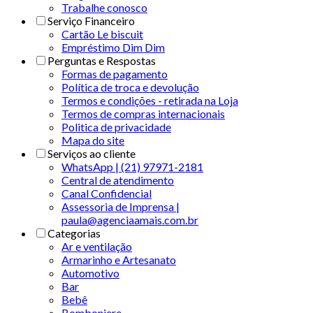
Trabalhe conosco
Serviço Financeiro
Cartão Le biscuit
Empréstimo Dim Dim
Perguntas e Respostas
Formas de pagamento
Política de troca e devolução
Termos e condições - retirada na Loja
Termos de compras internacionais
Politica de privacidade
Mapa do site
Serviços ao cliente
WhatsApp | (21) 97971-2181
Central de atendimento
Canal Confidencial
Assessoria de Imprensa |
paula@agenciaamais.com.br
Categorias
Ar e ventilação
Armarinho e Artesanato
Automotivo
Bar
Bebê
Bomboniere