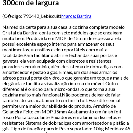
300cm de largura
(C�digo:
790442_Lebiscuit
)
Marca:
Bartira
Na medida certa para a sua casa, a cozinha completa modelo
Cristal da Bartira, conta com sete módulos que se encaixam
muito bem. Produzida em MDP de 15mm de espessura, ela
possui excelente espaço interno para armazenar os seus
mantimentos, utensílios e eletroportáteis com muita
facilidade.Para facilitar o abrir e fechar das suas portas e
gavetas, ela vem equipada com discretos e resistentes
puxadores em alumínio, além de sistema de dobradiças com
amortecedor e pistão a gás. E mais, um dos seus armários
aéreos possui porta de vidro, o que garante um toque a mais de
elegância e facilita a visualização interna do móvel. Outro
diferencial é o nicho para micro-ondas, o que torna a sua
cozinha muito mais funcional.Não podemos deixar de falar
também do seu acabamento em finish foil. Esse diferencial
permite uma maior durabilidade do produto. Armário de
Geladeira Feito em MDP 15mm Acabamento em finish foil
fosco Porta basculante Puxadores em alumínio discretos e
resistentes Sistema de dobradiças com amortecedor e pistão a
gás Tipo de fixação: parede Peso suportado: 10kg Medidas: 45