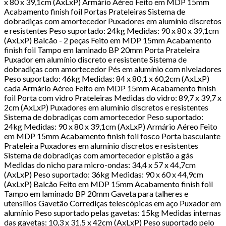
x 80 x 39,1cm (AxLxP) Armário Aéreo Feito em MDP 15mm
Acabamento finish foil Portas Prateleiras Sistema de
dobradiças com amortecedor Puxadores em alumínio discretos
e resistentes Peso suportado: 24kg Medidas: 90 x 80 x 39,1cm
(AxLxP) Balcão - 2 peças Feito em MDP 15mm Acabamento
finish foil Tampo em laminado BP 20mm Porta Prateleira
Puxador em alumínio discreto e resistente Sistema de
dobradiças com amortecedor Pés em alumínio com niveladores
Peso suportado: 46kg Medidas: 84 x 80,1 x 60,2cm (AxLxP)
cada Armário Aéreo Feito em MDP 15mm Acabamento finish
foil Porta com vidro Prateleiras Medidas do vidro: 89,7 x 39,7 x
2cm (AxLxP) Puxadores em alumínio discretos e resistentes
Sistema de dobradiças com amortecedor Peso suportado:
24kg Medidas: 90 x 80 x 39,1cm (AxLxP) Armário Aéreo Feito
em MDP 15mm Acabamento finish foil fosco Porta basculante
Prateleira Puxadores em alumínio discretos e resistentes
Sistema de dobradiças com amortecedor e pistão a gás
Medidas do nicho para micro-ondas: 34,4 x 57 x 44,7cm
(AxLxP) Peso suportado: 36kg Medidas: 90 x 60 x 44,9cm
(AxLxP) Balcão Feito em MDP 15mm Acabamento finish foil
Tampo em laminado BP 20mm Gaveta para talheres e
utensílios Gavetão Corrediças telescópicas em aço Puxador em
alumínio Peso suportado pelas gavetas: 15kg Medidas internas
das gavetas: 10,3 x 31,5 x 42cm (AxLxP) Peso suportado pelo