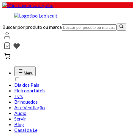
Buscar por produto ou marca
Menu
Dia dos Pais
Eletroportáteis
Tv's
Brinquedos
Ar e Ventilação
Áudio
Servir
Blog
Canal da Le