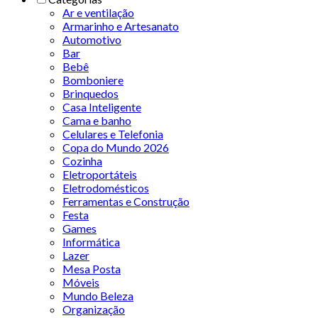
Ar e ventilação
Armarinho e Artesanato
Automotivo
Bar
Bebê
Bomboniere
Brinquedos
Casa Inteligente
Cama e banho
Celulares e Telefonia
Copa do Mundo 2026
Cozinha
Eletroportáteis
Eletrodomésticos
Ferramentas e Construção
Festa
Games
Informática
Lazer
Mesa Posta
Móveis
Mundo Beleza
Organização