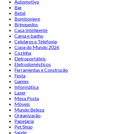
Automotivo
Bar
Bebê
Bomboniere
Brinquedos
Casa Inteligente
Cama e banho
Celulares e Telefonia
Copa do Mundo 2026
Cozinha
Eletroportáteis
Eletrodomésticos
Ferramentas e Construção
Festa
Games
Informática
Lazer
Mesa Posta
Móveis
Mundo Beleza
Organização
Papelaria
Pet Shop
Saúde