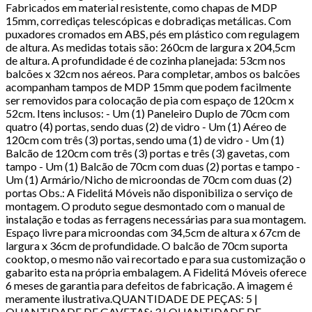
Fabricados em material resistente, como chapas de MDP
15mm, corrediças telescópicas e dobradiças metálicas. Com
puxadores cromados em ABS, pés em plástico com regulagem
de altura. As medidas totais são: 260cm de largura x 204,5cm
de altura. A profundidade é de cozinha planejada: 53cm nos
balcões x 32cm nos aéreos. Para completar, ambos os balcões
acompanham tampos de MDP 15mm que podem facilmente
ser removidos para colocação de pia com espaço de 120cm x
52cm. Itens inclusos: - Um (1) Paneleiro Duplo de 70cm com
quatro (4) portas, sendo duas (2) de vidro - Um (1) Aéreo de
120cm com três (3) portas, sendo uma (1) de vidro - Um (1)
Balcão de 120cm com três (3) portas e três (3) gavetas, com
tampo - Um (1) Balcão de 70cm com duas (2) portas e tampo -
Um (1) Armário/Nicho de microondas de 70cm com duas (2)
portas Obs.: A Fidelitá Móveis não disponibiliza o serviço de
montagem. O produto segue desmontado com o manual de
instalação e todas as ferragens necessárias para sua montagem.
Espaço livre para microondas com 34,5cm de altura x 67cm de
largura x 36cm de profundidade. O balcão de 70cm suporta
cooktop, o mesmo não vai recortado e para sua customização o
gabarito esta na própria embalagem. A Fidelitá Móveis oferece
6 meses de garantia para defeitos de fabricação. A imagem é
meramente ilustrativa.QUANTIDADE DE PEÇAS: 5 |
QUANTIDADE DE GAVETAS: 3 | QUANTIDADE DE