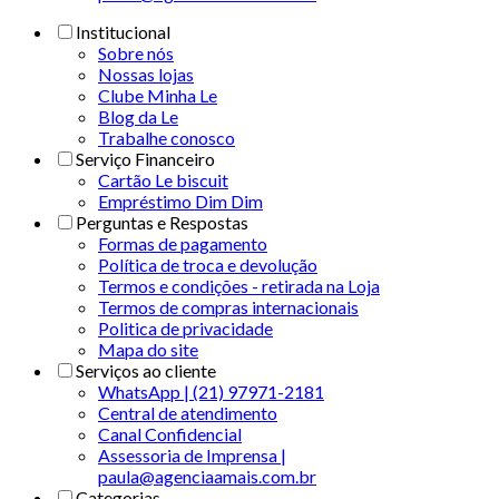
Institucional
Sobre nós
Nossas lojas
Clube Minha Le
Blog da Le
Trabalhe conosco
Serviço Financeiro
Cartão Le biscuit
Empréstimo Dim Dim
Perguntas e Respostas
Formas de pagamento
Política de troca e devolução
Termos e condições - retirada na Loja
Termos de compras internacionais
Politica de privacidade
Mapa do site
Serviços ao cliente
WhatsApp | (21) 97971-2181
Central de atendimento
Canal Confidencial
Assessoria de Imprensa |
paula@agenciaamais.com.br
Categorias