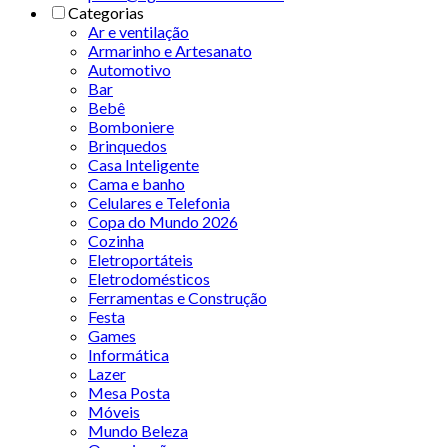
Categorias
Ar e ventilação
Armarinho e Artesanato
Automotivo
Bar
Bebê
Bomboniere
Brinquedos
Casa Inteligente
Cama e banho
Celulares e Telefonia
Copa do Mundo 2026
Cozinha
Eletroportáteis
Eletrodomésticos
Ferramentas e Construção
Festa
Games
Informática
Lazer
Mesa Posta
Móveis
Mundo Beleza