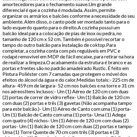
amortecedores para o fechamento suave.Um grande
diferencial é que a cozinha é modulada. Assim, permite
organizar os armários e balcões conforme a necessidade do seu
ambiente. Além disso, o canto pode ser montado tanto para o
lado esquerdo quanto para o direito.A cozinha possui um
balcão ideal para a colocação de pias de inox ou pedra, no
tamanho de 120 cm x 52 cm. Também é possível recortar o
tampo do outro balcão para instalação de coktop.Para
completar, a cozinha conta com pés reguláveis em PVC e
rodapé removível em MDP de fácil encaixe, para retirar na hora
de realizar a limpeza.O acabamento da estrutura é branco e as
portas e frentes são no padrão amadeirado Rustic. É feito em
Pintura Poliéster com 7 camadas que protegem o móvel dos
efeitos do álcool da água e do calor.Medidas totais:- 225 cm de
altura- 459 cm de largura- 52 cm nos balcões e na torre e 31 cm
nos aéreosItens inclusos:- Um (1) Aéreo de 120 cm com duas
(2) portas de correr de vidro reflex- Um (1) Balcão de 120 cm
com duas (2) portas e três (3) gavetas (Não acompanha tampo
para este balcão.)- Um (1) Aéreo de Canto com uma (1) porta-
Um (1) Balcão de Canto com uma (1) porta- Uma (1) Adega
com quatro (4) nichos- Um (1) Aéreo de 120 cm com duas (2)
portas- Um (1) Balcão de 120 cm com duas (2) portas e tampo-
Uma (1) Torre Quente de 70 cm com três (3) portas e (3)