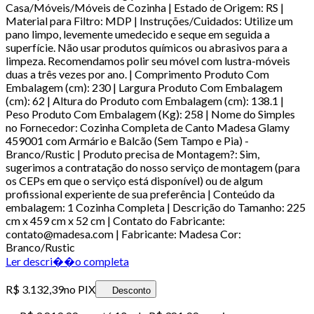
Casa/Móveis/Móveis de Cozinha | Estado de Origem: RS |
Material para Filtro: MDP | Instruções/Cuidados: Utilize um
pano limpo, levemente umedecido e seque em seguida a
superfície. Não usar produtos químicos ou abrasivos para a
limpeza. Recomendamos polir seu móvel com lustra-móveis
duas a três vezes por ano. | Comprimento Produto Com
Embalagem (cm): 230 | Largura Produto Com Embalagem
(cm): 62 | Altura do Produto com Embalagem (cm): 138.1 |
Peso Produto Com Embalagem (Kg): 258 | Nome do Simples
no Fornecedor: Cozinha Completa de Canto Madesa Glamy
459001 com Armário e Balcão (Sem Tampo e Pia) -
Branco/Rustic | Produto precisa de Montagem?: Sim,
sugerimos a contratação do nosso serviço de montagem (para
os CEPs em que o serviço está disponível) ou de algum
profissional experiente de sua preferência | Conteúdo da
embalagem: 1 Cozinha Completa | Descrição do Tamanho: 225
cm x 459 cm x 52 cm | Contato do Fabricante:
contato@madesa.com | Fabricante: Madesa Cor:
Branco/Rustic
Ler descri��o completa
R$ 3.132,39
no PIX
Desconto