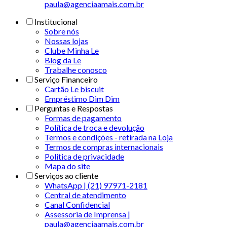
paula@agenciaamais.com.br
Institucional
Sobre nós
Nossas lojas
Clube Minha Le
Blog da Le
Trabalhe conosco
Serviço Financeiro
Cartão Le biscuit
Empréstimo Dim Dim
Perguntas e Respostas
Formas de pagamento
Política de troca e devolução
Termos e condições - retirada na Loja
Termos de compras internacionais
Politica de privacidade
Mapa do site
Serviços ao cliente
WhatsApp | (21) 97971-2181
Central de atendimento
Canal Confidencial
Assessoria de Imprensa |
paula@agenciaamais.com.br