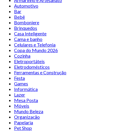
Armarinho e Artesanato
Automotivo
Bar
Bebê
Bomboniere
Brinquedos
Casa Inteligente
Cama e banho
Celulares e Telefonia
Copa do Mundo 2026
Cozinha
Eletroportáteis
Eletrodomésticos
Ferramentas e Construção
Festa
Games
Informática
Lazer
Mesa Posta
Móveis
Mundo Beleza
Organização
Papelaria
Pet Shop