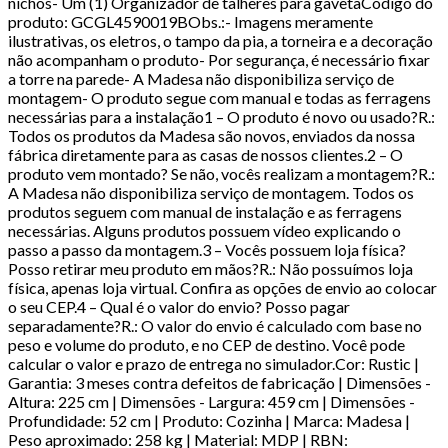
nichos- Um (1) Organizador de talheres para gavetaCódigo do
produto: GCGL4590019BObs.:- Imagens meramente
ilustrativas, os eletros, o tampo da pia, a torneira e a decoração
não acompanham o produto- Por segurança, é necessário fixar
a torre na parede- A Madesa não disponibiliza serviço de
montagem- O produto segue com manual e todas as ferragens
necessárias para a instalação1 – O produto é novo ou usado?R.:
Todos os produtos da Madesa são novos, enviados da nossa
fábrica diretamente para as casas de nossos clientes.2 – O
produto vem montado? Se não, vocês realizam a montagem?R.:
A Madesa não disponibiliza serviço de montagem. Todos os
produtos seguem com manual de instalação e as ferragens
necessárias. Alguns produtos possuem vídeo explicando o
passo a passo da montagem.3 – Vocês possuem loja física?
Posso retirar meu produto em mãos?R.: Não possuímos loja
física, apenas loja virtual. Confira as opções de envio ao colocar
o seu CEP.4 – Qual é o valor do envio? Posso pagar
separadamente?R.: O valor do envio é calculado com base no
peso e volume do produto, e no CEP de destino. Você pode
calcular o valor e prazo de entrega no simulador.Cor: Rustic |
Garantia: 3 meses contra defeitos de fabricação | Dimensões -
Altura: 225 cm | Dimensões - Largura: 459 cm | Dimensões -
Profundidade: 52 cm | Produto: Cozinha | Marca: Madesa |
Peso aproximado: 258 kg | Material: MDP | RBN: