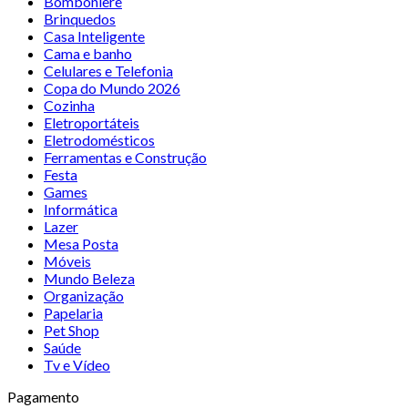
Bomboniere
Brinquedos
Casa Inteligente
Cama e banho
Celulares e Telefonia
Copa do Mundo 2026
Cozinha
Eletroportáteis
Eletrodomésticos
Ferramentas e Construção
Festa
Games
Informática
Lazer
Mesa Posta
Móveis
Mundo Beleza
Organização
Papelaria
Pet Shop
Saúde
Tv e Vídeo
Pagamento