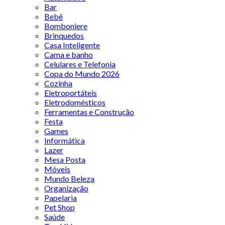
Bar
Bebê
Bomboniere
Brinquedos
Casa Inteligente
Cama e banho
Celulares e Telefonia
Copa do Mundo 2026
Cozinha
Eletroportáteis
Eletrodomésticos
Ferramentas e Construção
Festa
Games
Informática
Lazer
Mesa Posta
Móveis
Mundo Beleza
Organização
Papelaria
Pet Shop
Saúde