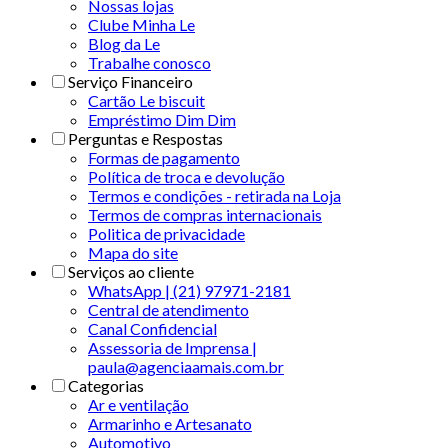
Nossas lojas
Clube Minha Le
Blog da Le
Trabalhe conosco
Serviço Financeiro
Cartão Le biscuit
Empréstimo Dim Dim
Perguntas e Respostas
Formas de pagamento
Política de troca e devolução
Termos e condições - retirada na Loja
Termos de compras internacionais
Politica de privacidade
Mapa do site
Serviços ao cliente
WhatsApp | (21) 97971-2181
Central de atendimento
Canal Confidencial
Assessoria de Imprensa |
paula@agenciaamais.com.br
Categorias
Ar e ventilação
Armarinho e Artesanato
Automotivo