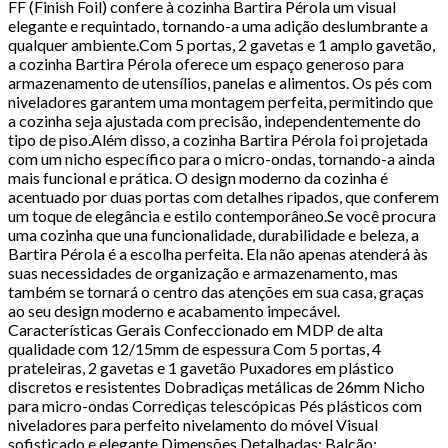
FF (Finish Foil) confere à cozinha Bartira Pérola um visual
elegante e requintado, tornando-a uma adição deslumbrante a
qualquer ambiente.Com 5 portas, 2 gavetas e 1 amplo gavetão,
a cozinha Bartira Pérola oferece um espaço generoso para
armazenamento de utensílios, panelas e alimentos. Os pés com
niveladores garantem uma montagem perfeita, permitindo que
a cozinha seja ajustada com precisão, independentemente do
tipo de piso.Além disso, a cozinha Bartira Pérola foi projetada
com um nicho específico para o micro-ondas, tornando-a ainda
mais funcional e prática. O design moderno da cozinha é
acentuado por duas portas com detalhes ripados, que conferem
um toque de elegância e estilo contemporâneo.Se você procura
uma cozinha que una funcionalidade, durabilidade e beleza, a
Bartira Pérola é a escolha perfeita. Ela não apenas atenderá às
suas necessidades de organização e armazenamento, mas
também se tornará o centro das atenções em sua casa, graças
ao seu design moderno e acabamento impecável.
Características Gerais Confeccionado em MDP de alta
qualidade com 12/15mm de espessura Com 5 portas, 4
prateleiras, 2 gavetas e 1 gavetão Puxadores em plástico
discretos e resistentes Dobradiças metálicas de 26mm Nicho
para micro-ondas Corrediças telescópicas Pés plásticos com
niveladores para perfeito nivelamento do móvel Visual
sofisticado e elegante Dimensões Detalhadas: Balcão: