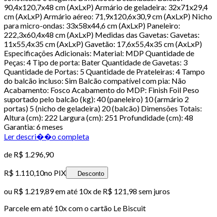
90,4x120,7x48 cm (AxLxP) Armário de geladeira: 32x71x29,4
cm (AxLxP) Armário aéreo: 71,9x120,6x30,9 cm (AxLxP) Nicho
para micro-ondas: 33x58x44,6 cm (AxLxP) Paneleiro:
222,3x60,4x48 cm (AxLxP) Medidas das Gavetas: Gavetas:
11x55,4x35 cm (AxLxP) Gavetão: 17,6x55,4x35 cm (AxLxP)
Especificações Adicionais: Material: MDP Quantidade de
Peças: 4 Tipo de porta: Bater Quantidade de Gavetas: 3
Quantidade de Portas: 5 Quantidade de Prateleiras: 4 Tampo
do balcão incluso: Sim Balcão compatível com pia: Não
Acabamento: Fosco Acabamento do MDP: Finish Foil Peso
suportado pelo balcão (kg): 40 (paneleiro) 10 (armário 2
portas) 5 (nicho de geladeira) 20 (balcão) Dimensões Totais:
Altura (cm): 222 Largura (cm): 251 Profundidade (cm): 48
Garantia: 6 meses
Ler descri��o completa
de
R$ 1.296,90
R$ 1.110,10
no PIX
Desconto
ou
R$ 1.219,89
em até
10x de R$ 121,98 sem juros
Parcele em até
10
x com o cartão
Le Biscuit