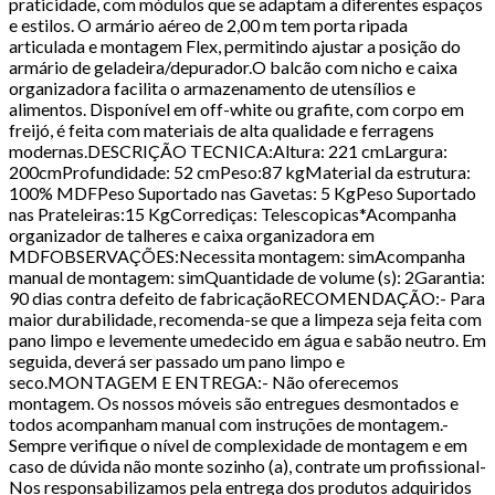
praticidade, com módulos que se adaptam a diferentes espaços
e estilos. O armário aéreo de 2,00 m tem porta ripada
articulada e montagem Flex, permitindo ajustar a posição do
armário de geladeira/depurador.O balcão com nicho e caixa
organizadora facilita o armazenamento de utensílios e
alimentos. Disponível em off-white ou grafite, com corpo em
freijó, é feita com materiais de alta qualidade e ferragens
modernas.DESCRIÇÃO TECNICA:Altura: 221 cmLargura:
200cmProfundidade: 52 cmPeso:87 kgMaterial da estrutura:
100% MDFPeso Suportado nas Gavetas: 5 KgPeso Suportado
nas Prateleiras:15 KgCorrediças: Telescopicas*Acompanha
organizador de talheres e caixa organizadora em
MDFOBSERVAÇÕES:Necessita montagem: simAcompanha
manual de montagem: simQuantidade de volume (s): 2Garantia:
90 dias contra defeito de fabricaçãoRECOMENDAÇÃO:- Para
maior durabilidade, recomenda-se que a limpeza seja feita com
pano limpo e levemente umedecido em água e sabão neutro. Em
seguida, deverá ser passado um pano limpo e
seco.MONTAGEM E ENTREGA:- Não oferecemos
montagem. Os nossos móveis são entregues desmontados e
todos acompanham manual com instruções de montagem.-
Sempre verifique o nível de complexidade de montagem e em
caso de dúvida não monte sozinho (a), contrate um profissional-
Nos responsabilizamos pela entrega dos produtos adquiridos