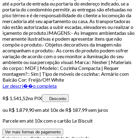
até a porta de entrada ou portaria do endereço indicado, se a
portaria do condomínio permitir, as entregas são efetuadas no
piso térreo e é de responsabilidade do cliente a locomoção da
mercadoria até seu apartamento ou casa. As transportadoras
não estão autorizadas a subir escadas, elevadores ou realizar o
içamento de produto.IMAGENS:- As imagens ambientadas são
meramente ilustrativas e podem apresentar itens que não
compõe o produto.- Objetos decorativos da imagem não
acompanham o produto.- As cores do produto podem sofrer
variação de acordo com o seu monitor a iluminação do seu
ambiente ou sua percepção visual. Marca:: Nesher | Materiais
do corpo:: MDF | Modelo:: Cozinha Compacta | Requer
montagem?:: Sim | Tipo de móveis de cozinha:: Armário com
Balcão Cor: Freijó/Off White
Ler descri��o completa
R$ 1.541,52
no PIX
Desconto
ou
R$ 1.879,90
em até
10x de R$ 187,99 sem juros
Parcele em até
10
x com o cartão
Le Biscuit
Ver mais formas de pagamento