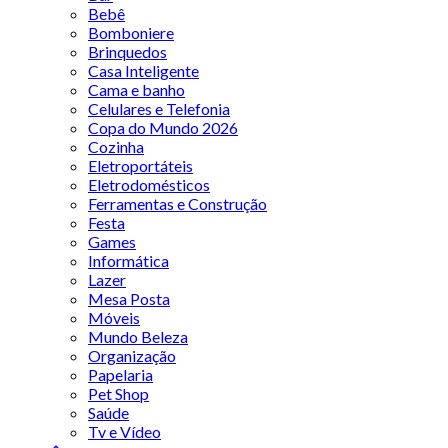
Bebê
Bomboniere
Brinquedos
Casa Inteligente
Cama e banho
Celulares e Telefonia
Copa do Mundo 2026
Cozinha
Eletroportáteis
Eletrodomésticos
Ferramentas e Construção
Festa
Games
Informática
Lazer
Mesa Posta
Móveis
Mundo Beleza
Organização
Papelaria
Pet Shop
Saúde
Tv e Vídeo