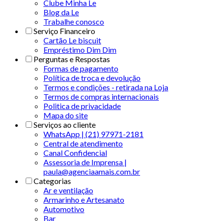
Clube Minha Le
Blog da Le
Trabalhe conosco
Serviço Financeiro
Cartão Le biscuit
Empréstimo Dim Dim
Perguntas e Respostas
Formas de pagamento
Política de troca e devolução
Termos e condições - retirada na Loja
Termos de compras internacionais
Politica de privacidade
Mapa do site
Serviços ao cliente
WhatsApp | (21) 97971-2181
Central de atendimento
Canal Confidencial
Assessoria de Imprensa |
paula@agenciaamais.com.br
Categorias
Ar e ventilação
Armarinho e Artesanato
Automotivo
Bar