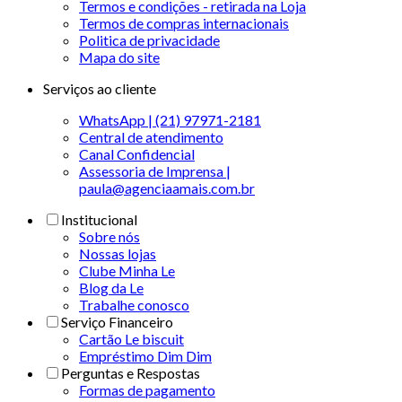
Termos e condições - retirada na Loja
Termos de compras internacionais
Politica de privacidade
Mapa do site
Serviços ao cliente
WhatsApp | (21) 97971-2181
Central de atendimento
Canal Confidencial
Assessoria de Imprensa |
paula@agenciaamais.com.br
Institucional
Sobre nós
Nossas lojas
Clube Minha Le
Blog da Le
Trabalhe conosco
Serviço Financeiro
Cartão Le biscuit
Empréstimo Dim Dim
Perguntas e Respostas
Formas de pagamento