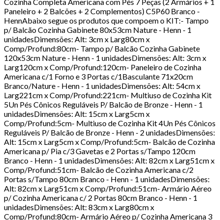
Cozinha Completa Americana com Pés 7 Peças (2 Armários + 1
Paneleiro + 2 Balcões + 2 Complementos) C5P60 Branco -
HennAbaixo segue os produtos que compoem o KIT:- Tampo
p/ Balcão Cozinha Gabinete 80x53cm Nature - Henn - 1
unidadesDimensões: Alt: 3cm x Larg80cm x
Comp/Profund:80cm- Tampo p/ Balcão Cozinha Gabinete
120x53cm Nature - Henn - 1 unidadesDimensões: Alt: 3cm x
Larg120cm x Comp/Profund:120cm- Paneleiro de Cozinha
Americana c/1 Forno e 3 Portas c/1Basculante 71x20cm
Branco/Nature - Henn - 1 unidadesDimensões: Alt: 54cm x
Larg221cm x Comp/Profund:221cm- Multiuso de Cozinha Kit
5Un Pés Cônicos Reguláveis P/ Balcão de Bronze - Henn - 1
unidadesDimensões: Alt: 15cm x Larg5cm x
Comp/Profund:5cm- Multiuso de Cozinha Kit 4Un Pés Cônicos
Reguláveis P/ Balcão de Bronze - Henn - 2 unidadesDimensões:
Alt: 15cm x Larg5cm x Comp/Profund:5cm- Balcão de Cozinha
Americana p/ Pia c/3 Gavetas e 2 Portas s/Tampo 120cm
Branco - Henn - 1 unidadesDimensões: Alt: 82cm x Larg51cm x
Comp/Profund:51cm- Balcão de Cozinha Americana c/2
Portas s/Tampo 80cm Branco - Henn - 1 unidadesDimensões:
Alt: 82cm x Larg51cm x Comp/Profund:51cm- Armário Aéreo
p/ Cozinha Americana c/ 2 Portas 80cm Branco - Henn - 1
unidadesDimensões: Alt: 83cm x Larg80cm x
Comp/Profund:80cm- Armário Aéreo p/ Cozinha Americana 3