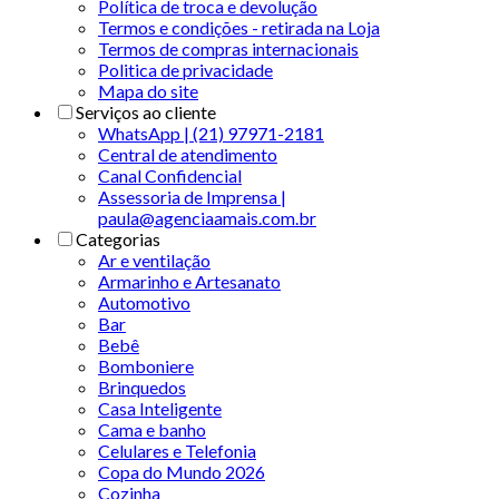
Política de troca e devolução
Termos e condições - retirada na Loja
Termos de compras internacionais
Politica de privacidade
Mapa do site
Serviços ao cliente
WhatsApp | (21) 97971-2181
Central de atendimento
Canal Confidencial
Assessoria de Imprensa |
paula@agenciaamais.com.br
Categorias
Ar e ventilação
Armarinho e Artesanato
Automotivo
Bar
Bebê
Bomboniere
Brinquedos
Casa Inteligente
Cama e banho
Celulares e Telefonia
Copa do Mundo 2026
Cozinha