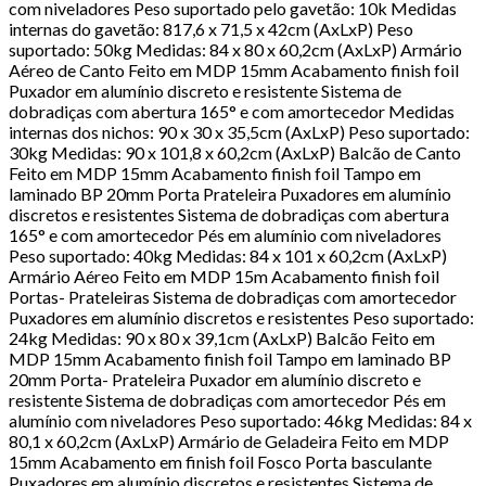
com niveladores Peso suportado pelo gavetão: 10k Medidas
internas do gavetão: 817,6 x 71,5 x 42cm (AxLxP) Peso
suportado: 50kg Medidas: 84 x 80 x 60,2cm (AxLxP) Armário
Aéreo de Canto Feito em MDP 15mm Acabamento finish foil
Puxador em alumínio discreto e resistente Sistema de
dobradiças com abertura 165° e com amortecedor Medidas
internas dos nichos: 90 x 30 x 35,5cm (AxLxP) Peso suportado:
30kg Medidas: 90 x 101,8 x 60,2cm (AxLxP) Balcão de Canto
Feito em MDP 15mm Acabamento finish foil Tampo em
laminado BP 20mm Porta Prateleira Puxadores em alumínio
discretos e resistentes Sistema de dobradiças com abertura
165° e com amortecedor Pés em alumínio com niveladores
Peso suportado: 40kg Medidas: 84 x 101 x 60,2cm (AxLxP)
Armário Aéreo Feito em MDP 15m Acabamento finish foil
Portas- Prateleiras Sistema de dobradiças com amortecedor
Puxadores em alumínio discretos e resistentes Peso suportado:
24kg Medidas: 90 x 80 x 39,1cm (AxLxP) Balcão Feito em
MDP 15mm Acabamento finish foil Tampo em laminado BP
20mm Porta- Prateleira Puxador em alumínio discreto e
resistente Sistema de dobradiças com amortecedor Pés em
alumínio com niveladores Peso suportado: 46kg Medidas: 84 x
80,1 x 60,2cm (AxLxP) Armário de Geladeira Feito em MDP
15mm Acabamento em finish foil Fosco Porta basculante
Puxadores em alumínio discretos e resistentes Sistema de