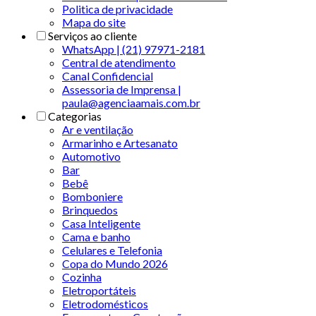
Politica de privacidade
Mapa do site
Serviços ao cliente
WhatsApp | (21) 97971-2181
Central de atendimento
Canal Confidencial
Assessoria de Imprensa |
paula@agenciaamais.com.br
Categorias
Ar e ventilação
Armarinho e Artesanato
Automotivo
Bar
Bebê
Bomboniere
Brinquedos
Casa Inteligente
Cama e banho
Celulares e Telefonia
Copa do Mundo 2026
Cozinha
Eletroportáteis
Eletrodomésticos