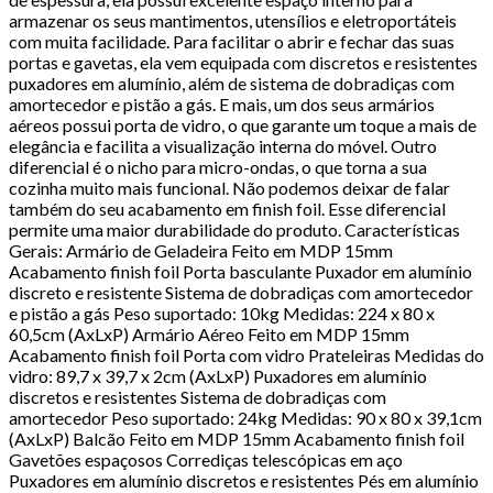
armazenar os seus mantimentos, utensílios e eletroportáteis
com muita facilidade. Para facilitar o abrir e fechar das suas
portas e gavetas, ela vem equipada com discretos e resistentes
puxadores em alumínio, além de sistema de dobradiças com
amortecedor e pistão a gás. E mais, um dos seus armários
aéreos possui porta de vidro, o que garante um toque a mais de
elegância e facilita a visualização interna do móvel. Outro
diferencial é o nicho para micro-ondas, o que torna a sua
cozinha muito mais funcional. Não podemos deixar de falar
também do seu acabamento em finish foil. Esse diferencial
permite uma maior durabilidade do produto. Características
Gerais: Armário de Geladeira Feito em MDP 15mm
Acabamento finish foil Porta basculante Puxador em alumínio
discreto e resistente Sistema de dobradiças com amortecedor
e pistão a gás Peso suportado: 10kg Medidas: 224 x 80 x
60,5cm (AxLxP) Armário Aéreo Feito em MDP 15mm
Acabamento finish foil Porta com vidro Prateleiras Medidas do
vidro: 89,7 x 39,7 x 2cm (AxLxP) Puxadores em alumínio
discretos e resistentes Sistema de dobradiças com
amortecedor Peso suportado: 24kg Medidas: 90 x 80 x 39,1cm
(AxLxP) Balcão Feito em MDP 15mm Acabamento finish foil
Gavetões espaçosos Corrediças telescópicas em aço
Puxadores em alumínio discretos e resistentes Pés em alumínio