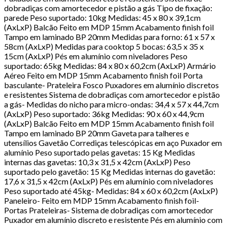
dobradiças com amortecedor e pistão a gás Tipo de fixação:
parede Peso suportado: 10kg Medidas: 45 x 80 x 39,1cm
(AxLxP) Balcão Feito em MDP 15mm Acabamento finish foil
Tampo em laminado BP 20mm Medidas para forno: 61 x 57 x
58cm (AxLxP) Medidas para cooktop 5 bocas: 63,5 x 35 x
15cm (AxLxP) Pés em alumínio com niveladores Peso
suportado: 65kg Medidas: 84 x 80 x 60,2cm (AxLxP) Armário
Aéreo Feito em MDP 15mm Acabamento finish foil Porta
basculante- Prateleira Fosco Puxadores em alumínio discretos
e resistentes Sistema de dobradiças com amortecedor e pistão
a gás- Medidas do nicho para micro-ondas: 34,4 x 57 x 44,7cm
(AxLxP) Peso suportado: 36kg Medidas: 90 x 60 x 44,9cm
(AxLxP) Balcão Feito em MDP 15mm Acabamento finish foil
Tampo em laminado BP 20mm Gaveta para talheres e
utensílios Gavetão Corrediças telescópicas em aço Puxador em
alumínio Peso suportado pelas gavetas: 15 Kg Medidas
internas das gavetas: 10,3 x 31,5 x 42cm (AxLxP) Peso
suportado pelo gavetão: 15 Kg Medidas internas do gavetão:
17,6 x 31,5 x 42cm (AxLxP) Pés em alumínio com niveladores
Peso suportado até 45kg- Medidas: 84 x 60 x 60,2cm (AxLxP)
Paneleiro- Feito em MDP 15mm Acabamento finish foil-
Portas Prateleiras- Sistema de dobradiças com amortecedor
Puxador em alumínio discreto e resistente Pés em alumínio com