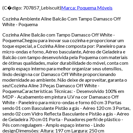
(C�digo:
707857_Lebiscuit
)
Marca:
Poquema Móveis
Cozinha Ambiente Aline Balcão Com Tampo Damasco Off
White - Poquema
Cozinha Aline Balcão com Tampo Damasco Off White -
PoquemaChegou para inovar sua cozinha e proporcionar um
toque especial, a Cozinha Aline composta por: Paneleiro para
micro-ondas e forno, Aéreo basculante, Aéreo de Geladeira e
Balcão com tampo desenvolvida pela Poquema com materiais
de ótimas qualidades, maior durabilidade do móvel, conta com
amplo espaço interno para melhor organizar seus utensílios,
lindo design na cor Damasco Off White proporcionando
modernidade ao ambiente. Não deixe de aproveitar, garanta o
seu!Cozinha Aline 3 Peças Damasco Off White -
PoquemaCaracterísticas Técnicas: - Desenvolvido 100% em
MDP - Acabamento em pintura U.V na cor Damasaco Off
White - Paneleiro para micro-ondas e forno 60 cm 3 Portas
sendo 01 com Basculante Pistão a gás - Aéreo 120 cm 3 Portas,
sendo 02 com Vidro Reflecta Basculante e Pistão a gás - Aéreo
de Geladeira 70 cm 01 Porta - Puxadores perfil de plástico -
Pés com regulagem - Amplo espaço interno - Lindo
designDimensões: Altura: 197 cm Largura: 250 cm