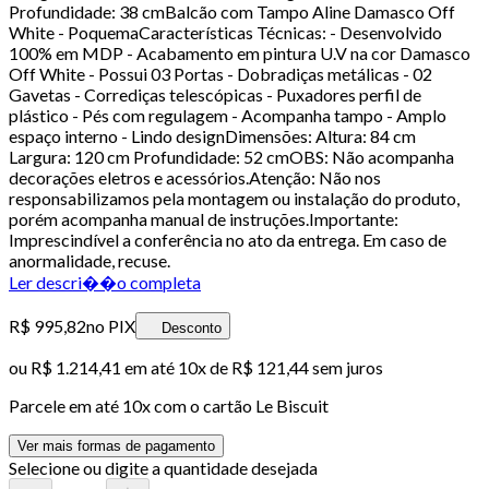
Profundidade: 38 cmBalcão com Tampo Aline Damasco Off
White - PoquemaCaracterísticas Técnicas: - Desenvolvido
100% em MDP - Acabamento em pintura U.V na cor Damasco
Off White - Possui 03 Portas - Dobradiças metálicas - 02
Gavetas - Corrediças telescópicas - Puxadores perfil de
plástico - Pés com regulagem - Acompanha tampo - Amplo
espaço interno - Lindo designDimensões: Altura: 84 cm
Largura: 120 cm Profundidade: 52 cmOBS: Não acompanha
decorações eletros e acessórios.Atenção: Não nos
responsabilizamos pela montagem ou instalação do produto,
porém acompanha manual de instruções.Importante:
Imprescindível a conferência no ato da entrega. Em caso de
anormalidade, recuse.
Ler descri��o completa
R$ 995,82
no PIX
Desconto
ou
R$ 1.214,41
em até
10x de R$ 121,44 sem juros
Parcele em até
10
x com o cartão
Le Biscuit
Ver mais formas de pagamento
Selecione ou digite a quantidade desejada