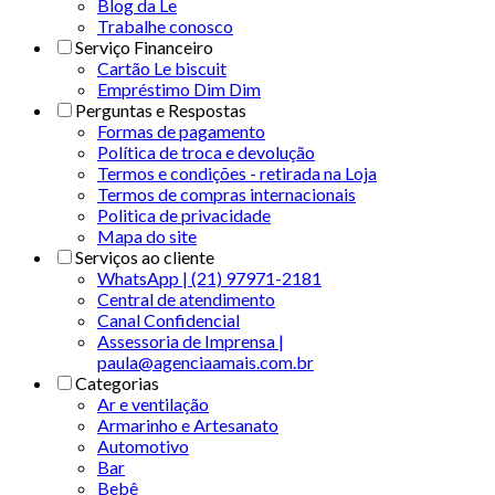
Blog da Le
Trabalhe conosco
Serviço Financeiro
Cartão Le biscuit
Empréstimo Dim Dim
Perguntas e Respostas
Formas de pagamento
Política de troca e devolução
Termos e condições - retirada na Loja
Termos de compras internacionais
Politica de privacidade
Mapa do site
Serviços ao cliente
WhatsApp | (21) 97971-2181
Central de atendimento
Canal Confidencial
Assessoria de Imprensa |
paula@agenciaamais.com.br
Categorias
Ar e ventilação
Armarinho e Artesanato
Automotivo
Bar
Bebê