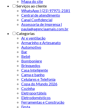
Mapa do site
Serviços ao cliente
WhatsApp | (21) 97971-2181
Central de atendimento
Canal Confidencial
Assessoria de Imprensa |
paula@agenciaamais.com.br
Categorias
Ar e ventilação
Armarinho e Artesanato
Automotivo
Bar
Bebê
Bomboniere
Brinquedos
Casa Inteligente
Cama e banho
Celulares e Telefonia
Copa do Mundo 2026
Cozinha
Eletroportáteis
Eletrodomésticos
Ferramentas e Construção
Festa