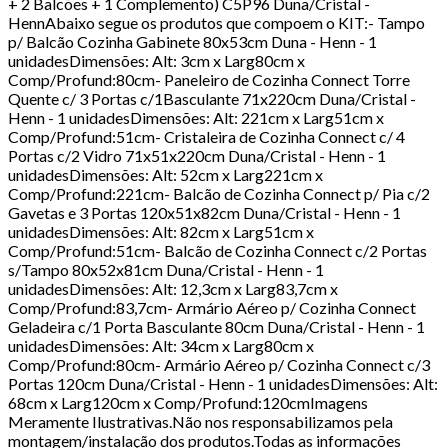
+ 2 Balcões + 1 Complemento) C5P96 Duna/Cristal -
HennAbaixo segue os produtos que compoem o KIT:- Tampo
p/ Balcão Cozinha Gabinete 80x53cm Duna - Henn - 1
unidadesDimensões: Alt: 3cm x Larg80cm x
Comp/Profund:80cm- Paneleiro de Cozinha Connect Torre
Quente c/ 3 Portas c/1Basculante 71x220cm Duna/Cristal -
Henn - 1 unidadesDimensões: Alt: 221cm x Larg51cm x
Comp/Profund:51cm- Cristaleira de Cozinha Connect c/ 4
Portas c/2 Vidro 71x51x220cm Duna/Cristal - Henn - 1
unidadesDimensões: Alt: 52cm x Larg221cm x
Comp/Profund:221cm- Balcão de Cozinha Connect p/ Pia c/2
Gavetas e 3 Portas 120x51x82cm Duna/Cristal - Henn - 1
unidadesDimensões: Alt: 82cm x Larg51cm x
Comp/Profund:51cm- Balcão de Cozinha Connect c/2 Portas
s/Tampo 80x52x81cm Duna/Cristal - Henn - 1
unidadesDimensões: Alt: 12,3cm x Larg83,7cm x
Comp/Profund:83,7cm- Armário Aéreo p/ Cozinha Connect
Geladeira c/1 Porta Basculante 80cm Duna/Cristal - Henn - 1
unidadesDimensões: Alt: 34cm x Larg80cm x
Comp/Profund:80cm- Armário Aéreo p/ Cozinha Connect c/3
Portas 120cm Duna/Cristal - Henn - 1 unidadesDimensões: Alt:
68cm x Larg120cm x Comp/Profund:120cmImagens
Meramente Ilustrativas.Não nos responsabilizamos pela
montagem/instalação dos produtos.Todas as informações