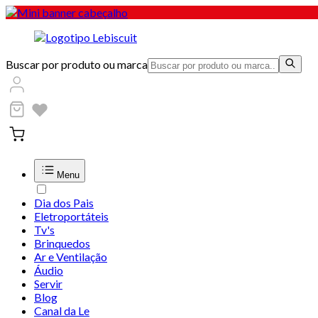
Buscar por produto ou marca
Menu
Dia dos Pais
Eletroportáteis
Tv's
Brinquedos
Ar e Ventilação
Áudio
Servir
Blog
Canal da Le