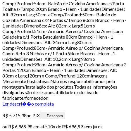
Comp/Profund:54cm- Balcão de Cozinha Americana c/Porta
Toalha s/Tampo 20cm Branco - Henn - 1 unidadesDimensões:
Alt: 82cm x Larg50cm x Comp/Profund:50cm- Balcão de
Cozinha Americana c/2 Portas s/Tampo 80cm Branco - Henn -
1 unidadesDimensões: Alt: 82cm x Larg51cm x
Comp/Profund:51cm- Armário Aéreo p/ Cozinha Americana
Geladeira c/1 Porta Basculante 80cm Branco - Henn - 1
unidadesDimensões: Alt: 34cm x Larg80cm x
Comp/Profund:80cm- Armário Aéreo p/ Cozinha Americana
Canto Reto 3 Nichos e c/1 Porta 94cm Branco - Henn - 1
unidadesDimensões: Alt: 10,2cm x Larg98cm x
Comp/Profund:98cm- Armário Aéreo p/ Cozinha Americana 3
Portas 120cm Branco - Henn - 1 unidadesDimensões: Alt:
83cm x Larg120cm x Comp/Profund:120cmImagens
Meramente Ilustrativas.Não nos responsabilizamos pela
montagem/instalação dos produtos.Todas as informações
divulgadas são de responsabilidade exclusiva do
fabricante/fornecedor.
Ler descri��o completa
R$ 5.715,38
no PIX
Desconto
ou
R$ 6.969,98
em até
10x de R$ 696,99 sem juros