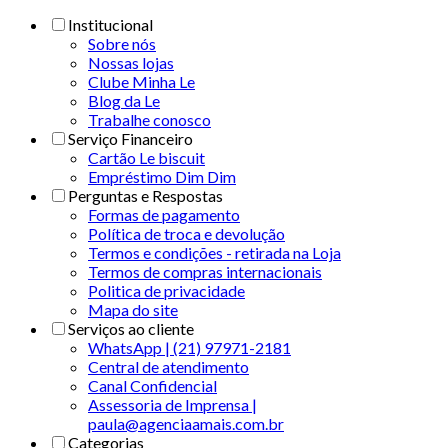
Institucional
Sobre nós
Nossas lojas
Clube Minha Le
Blog da Le
Trabalhe conosco
Serviço Financeiro
Cartão Le biscuit
Empréstimo Dim Dim
Perguntas e Respostas
Formas de pagamento
Política de troca e devolução
Termos e condições - retirada na Loja
Termos de compras internacionais
Politica de privacidade
Mapa do site
Serviços ao cliente
WhatsApp | (21) 97971-2181
Central de atendimento
Canal Confidencial
Assessoria de Imprensa |
paula@agenciaamais.com.br
Categorias