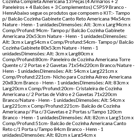
Cozinha Completa Americana 13 Peças (4 Armários + 2
Paneleiros + 4 Balcões + 3 Complementos) C5P59 Branco -
HennAbaixo segue os produtos que compoem o KIT:- Tampo
p/ Balcão Cozinha Gabinete Canto Reto Americana 94x54cm
Nature - Henn - 1 unidadesDimensões: Alt: 3cm x Larg94cm x
Comp/Profund:94cm- Tampo p/ Balcão Cozinha Gabinete
Americana 20x53cm Nature - Henn - 1 unidadesDimensões:
Alt: 3cm x Larg54cm x Comp/Profund:54cm- Tampo p/ Balcão
Cozinha Gabinete 80x53cm Nature - Henn - 1
unidadesDimensões: Alt: 3cm x Larg80cm x
Comp/Profund:80cm- Paneleiro de Cozinha Americana Torre
Quente c/ 2 Portas e 2 Gavetas 71x54x220cm Branco/Nature -
Henn - 1 unidadesDimensões: Alt: 54cm x Larg221cm x
Comp/Profund:221cm- Nicho para Cozinha Aéreo Americana
20x83cm Branco - Henn - 1 unidadesDimensões: Alt: 83cm x
Larg20cm x Comp/Profund:20cm- Cristaleira de Cozinha
Americana c/ 2 Portas de Vidro e 2 Gavetas 71x220cm
Branco/Nature - Henn - 1 unidadesDimensões: Alt: 54cm x
Larg221cm x Comp/Profund:221cm- Balcão de Cozinha
Americana p/ Pia c/3 Gavetas e 2 Portas s/Tampo 120cm
Branco - Henn - 1 unidadesDimensões: Alt: 82cm x Larg51cm x
Comp/Profund:51cm- Balcão de Cozinha Americana Canto
Reto c/1 Porta s/Tampo 84cm Branco - Henn - 1
unidadesDimensões: Alt: 82cm x Larg54cm x