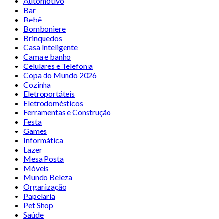
Automotivo
Bar
Bebê
Bomboniere
Brinquedos
Casa Inteligente
Cama e banho
Celulares e Telefonia
Copa do Mundo 2026
Cozinha
Eletroportáteis
Eletrodomésticos
Ferramentas e Construção
Festa
Games
Informática
Lazer
Mesa Posta
Móveis
Mundo Beleza
Organização
Papelaria
Pet Shop
Saúde