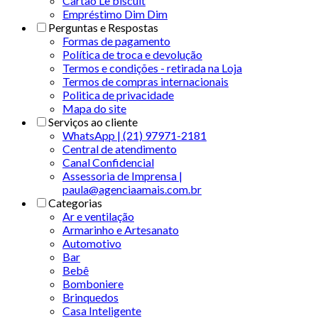
Cartão Le biscuit
Empréstimo Dim Dim
Perguntas e Respostas
Formas de pagamento
Política de troca e devolução
Termos e condições - retirada na Loja
Termos de compras internacionais
Politica de privacidade
Mapa do site
Serviços ao cliente
WhatsApp | (21) 97971-2181
Central de atendimento
Canal Confidencial
Assessoria de Imprensa |
paula@agenciaamais.com.br
Categorias
Ar e ventilação
Armarinho e Artesanato
Automotivo
Bar
Bebê
Bomboniere
Brinquedos
Casa Inteligente