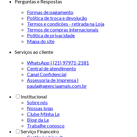
Perguntas e Respostas
Formas de pagamento
Política de troca e devolução
Termos e condições - retirada na Loja
Termos de compras internacionais
Politica de privacidade
Mapa do site
Serviços ao cliente
WhatsApp | (21) 97971-2181
Central de atendimento
Canal Confidencial
Assessoria de Imprensa |
paula@agenciaamais.com.br
Institucional
Sobre nós
Nossas lojas
Clube Minha Le
Blog da Le
Trabalhe conosco
Serviço Financeiro