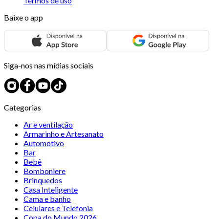
Termos de uso
Baixe o app
Siga-nos nas mídias sociais
Categorias
Ar e ventilação
Armarinho e Artesanato
Automotivo
Bar
Bebê
Bomboniere
Brinquedos
Casa Inteligente
Cama e banho
Celulares e Telefonia
Copa do Mundo 2026