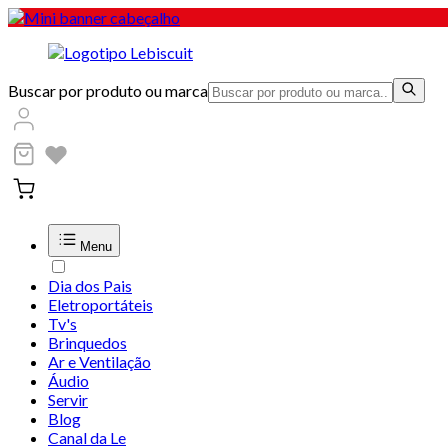
Buscar por produto ou marca
Menu
Dia dos Pais
Eletroportáteis
Tv's
Brinquedos
Ar e Ventilação
Áudio
Servir
Blog
Canal da Le