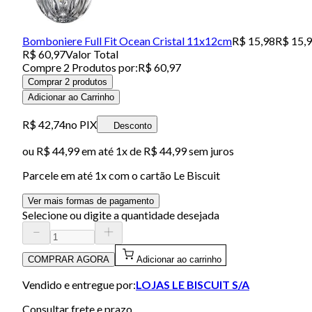
Bomboniere Full Fit Ocean Cristal 11x12cm
R$ 15,98
R$ 15,
R$ 60,97
Valor Total
Compre
2
Produto
s
por:
R$ 60,97
Comprar 2 produtos
Adicionar ao Carrinho
R$ 42,74
no PIX
Desconto
ou
R$ 44,99
em até 1x de
R$ 44,99
sem juros
Parcele em até
1
x com o cartão
Le Biscuit
Ver mais formas de pagamento
Selecione ou digite a quantidade desejada
COMPRAR AGORA
Adicionar ao carrinho
Vendido e entregue por:
LOJAS LE BISCUIT S/A
Consultar frete e prazo