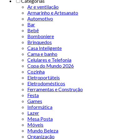
Categorias
Ar e ventilação
Armarinho e Artesanato
Automotivo
Bar
Bebê
Bomboniere
Brinquedos
Casa Inteligente
Cama e banho
Celulares e Telefonia
Copa do Mundo 2026
Cozinha
Eletroportáteis
Eletrodomésticos
Ferramentas e Construção
Festa
Games
Informática
Lazer
Mesa Posta
Móveis
Mundo Beleza
Organização