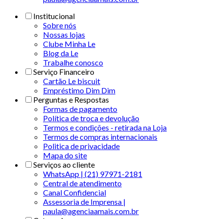
Institucional
Sobre nós
Nossas lojas
Clube Minha Le
Blog da Le
Trabalhe conosco
Serviço Financeiro
Cartão Le biscuit
Empréstimo Dim Dim
Perguntas e Respostas
Formas de pagamento
Política de troca e devolução
Termos e condições - retirada na Loja
Termos de compras internacionais
Politica de privacidade
Mapa do site
Serviços ao cliente
WhatsApp | (21) 97971-2181
Central de atendimento
Canal Confidencial
Assessoria de Imprensa |
paula@agenciaamais.com.br