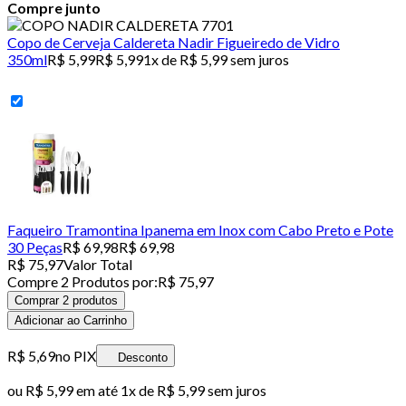
Compre junto
Copo de Cerveja Caldereta Nadir Figueiredo de Vidro
350ml
R$ 5,99
R$ 5,99
1x de R$ 5,99 sem juros
Faqueiro Tramontina Ipanema em Inox com Cabo Preto e Pote
30 Peças
R$ 69,98
R$ 69,98
R$ 75,97
Valor Total
Compre
2
Produto
s
por:
R$ 75,97
Comprar 2 produtos
Adicionar ao Carrinho
R$ 5,69
no PIX
Desconto
ou
R$ 5,99
em até 1x de
R$ 5,99
sem juros