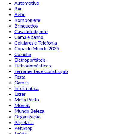
Automotivo
Bar
Bebê
Bomboniere
Brinquedos
Casa Inteligente
Cama e banho
Celulares e Telefonia
Copa do Mundo 2026
Cozinha
Eletroportáteis
Eletrodomésticos
Ferramentas e Construção
Festa
Games
Informática
Lazer
Mesa Posta
Móveis
Mundo Beleza
Organização
Papelaria
Pet Shop
Saúde