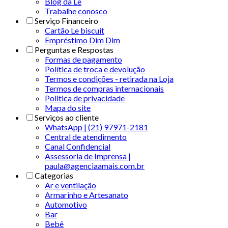
Blog da Le
Trabalhe conosco
Serviço Financeiro
Cartão Le biscuit
Empréstimo Dim Dim
Perguntas e Respostas
Formas de pagamento
Política de troca e devolução
Termos e condições - retirada na Loja
Termos de compras internacionais
Politica de privacidade
Mapa do site
Serviços ao cliente
WhatsApp | (21) 97971-2181
Central de atendimento
Canal Confidencial
Assessoria de Imprensa |
paula@agenciaamais.com.br
Categorias
Ar e ventilação
Armarinho e Artesanato
Automotivo
Bar
Bebê