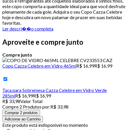
sucos e refrigerantes até coquetéis elaborados e vinhos finos,
este copo comporta a quantidade ideal para que você desfrute
plenamente de cada gole. Adquira o seu Copo Cazza Celebre
hoje e descubra um novo patamar de prazer em suas bebidas
favoritas.
Ler descri��o completa
Aproveite e compre junto
Compre junto
Copo Cazza Celebre em Vidro 465ml
R$ 16,99
R$ 16,99
Taça para Sobremesa Cazza Celebre em Vidro Verde
285ml
R$ 16,99
R$ 16,99
R$ 33,98
Valor Total
Compre
2
Produto
s
por:
R$ 33,98
Comprar 2 produtos
Adicionar ao Carrinho
Este produto está indisponivel no momento