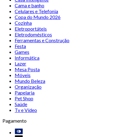
Cama e banho
Celulares e Telefonia
Copa do Mundo 2026
Cozinha
Eletroportáteis
Eletrodomésticos
Ferramentas e Construção
Festa
Games
Informática
Lazer
Mesa Posta
Móveis
Mundo Beleza
Organização
Papelaria
Pet Shop
Saúde
Tv e Vídeo
Pagamento