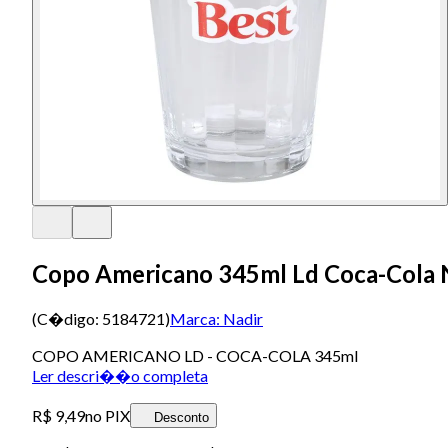
Copo Americano 345ml Ld Coca-Cola 
(C�digo:
5184721
)
Marca:
Nadir
COPO AMERICANO LD - COCA-COLA 345ml
Ler descri��o completa
R$ 9,49
no PIX
Desconto