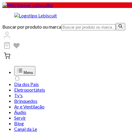
Buscar por produto ou marca
Menu
Dia dos Pais
Eletroportáteis
Tv's
Brinquedos
Ar e Ventilação
Áudio
Servir
Blog
Canal da Le