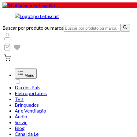
Buscar por produto ou marca
Menu
Dia dos Pais
Eletroportáteis
Tv's
Brinquedos
Ar e Ventilação
Áudio
Servir
Blog
Canal da Le