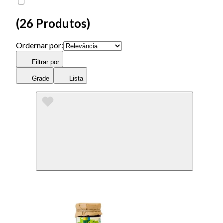
(
26 Produtos
)
Ordernar por:
Filtrar por
Grade
Lista