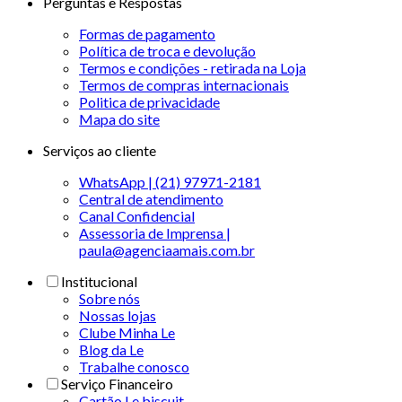
Perguntas e Respostas
Formas de pagamento
Política de troca e devolução
Termos e condições - retirada na Loja
Termos de compras internacionais
Politica de privacidade
Mapa do site
Serviços ao cliente
WhatsApp | (21) 97971-2181
Central de atendimento
Canal Confidencial
Assessoria de Imprensa |
paula@agenciaamais.com.br
Institucional
Sobre nós
Nossas lojas
Clube Minha Le
Blog da Le
Trabalhe conosco
Serviço Financeiro
Cartão Le biscuit