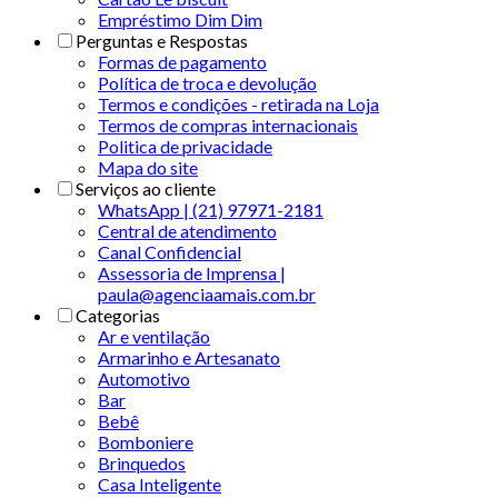
Empréstimo Dim Dim
Perguntas e Respostas
Formas de pagamento
Política de troca e devolução
Termos e condições - retirada na Loja
Termos de compras internacionais
Politica de privacidade
Mapa do site
Serviços ao cliente
WhatsApp | (21) 97971-2181
Central de atendimento
Canal Confidencial
Assessoria de Imprensa |
paula@agenciaamais.com.br
Categorias
Ar e ventilação
Armarinho e Artesanato
Automotivo
Bar
Bebê
Bomboniere
Brinquedos
Casa Inteligente