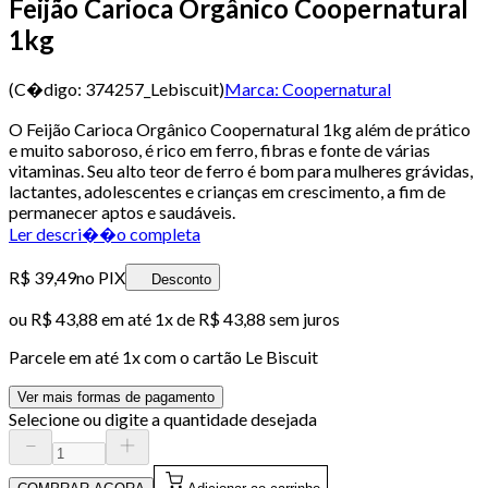
Feijão Carioca Orgânico Coopernatural
1kg
(C�digo:
374257_Lebiscuit
)
Marca:
Coopernatural
O Feijão Carioca Orgânico Coopernatural 1kg além de prático
e muito saboroso, é rico em ferro, fibras e fonte de várias
vitaminas. Seu alto teor de ferro é bom para mulheres grávidas,
lactantes, adolescentes e crianças em crescimento, a fim de
permanecer aptos e saudáveis.
Ler descri��o completa
R$ 39,49
no PIX
Desconto
ou
R$ 43,88
em até 1x de
R$ 43,88
sem juros
Parcele em até
1
x com o cartão
Le Biscuit
Ver mais formas de pagamento
Selecione ou digite a quantidade desejada