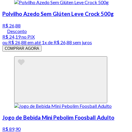
Polvilho Azedo Sem Glúten Leve Crock 500g
R$ 26,88
Desconto
R$ 24,19
no PIX
ou
R$ 26,88
em até 1x de
R$ 26,88
sem juros
COMPRAR AGORA
Jogo de Bebida Mini Pebolim Foosball Adulto
R$ 89,90