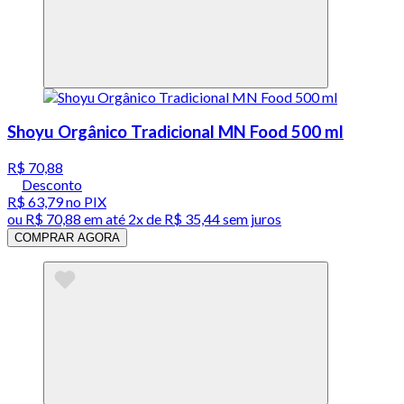
Shoyu Orgânico Tradicional MN Food 500 ml
R$ 70,88
Desconto
R$ 63,79
no PIX
ou
R$ 70,88
em até
2x de R$ 35,44 sem juros
COMPRAR AGORA