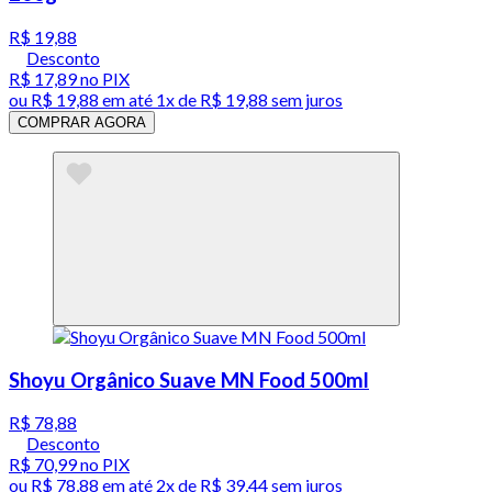
R$ 19,88
Desconto
R$ 17,89
no PIX
ou
R$ 19,88
em até 1x de
R$ 19,88
sem juros
COMPRAR AGORA
Shoyu Orgânico Suave MN Food 500ml
R$ 78,88
Desconto
R$ 70,99
no PIX
ou
R$ 78,88
em até
2x de R$ 39,44 sem juros