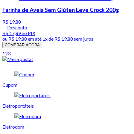
Farinha de Aveia Sem Glúten Leve Crock 200g
R$ 19,88
Desconto
R$ 17,89
no PIX
ou
R$ 19,88
em até 1x de
R$ 19,88
sem juros
COMPRAR AGORA
1
2
3
Cupom
Eletroportáteis
Eletrodom