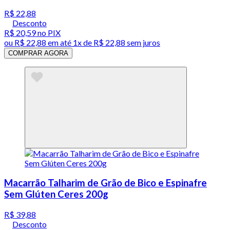
R$ 22,88
Desconto
R$ 20,59
no PIX
ou
R$ 22,88
em até 1x de
R$ 22,88
sem juros
COMPRAR AGORA
Macarrão Talharim de Grão de Bico e Espinafre
Sem Glúten Ceres 200g
R$ 39,88
Desconto