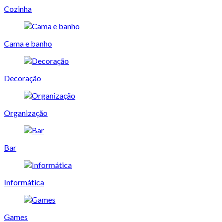
Cozinha
Cama e banho
Decoração
Organização
Bar
Informática
Games