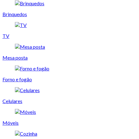
Brinquedos
TV
Mesa posta
Forno e fogão
Celulares
Móveis