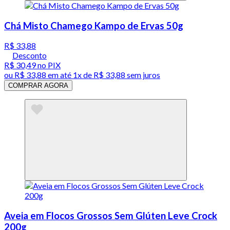
Chá Misto Chamego Kampo de Ervas 50g
R$ 33,88
Desconto
R$ 30,49
no PIX
ou
R$ 33,88
em até 1x de
R$ 33,88
sem juros
COMPRAR AGORA
Aveia em Flocos Grossos Sem Glúten Leve Crock
200g