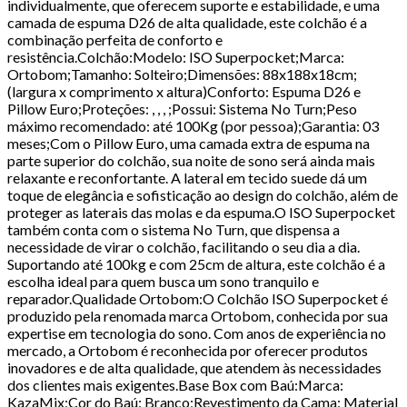
individualmente, que oferecem suporte e estabilidade, e uma
camada de espuma D26 de alta qualidade, este colchão é a
combinação perfeita de conforto e
resistência.Colchão:Modelo: ISO Superpocket;Marca:
Ortobom;Tamanho: Solteiro;Dimensões: 88x188x18cm;
(largura x comprimento x altura)Conforto: Espuma D26 e
Pillow Euro;Proteções: , , , ;Possui: Sistema No Turn;Peso
máximo recomendado: até 100Kg (por pessoa);Garantia: 03
meses;Com o Pillow Euro, uma camada extra de espuma na
parte superior do colchão, sua noite de sono será ainda mais
relaxante e reconfortante. A lateral em tecido suede dá um
toque de elegância e sofisticação ao design do colchão, além de
proteger as laterais das molas e da espuma.O ISO Superpocket
também conta com o sistema No Turn, que dispensa a
necessidade de virar o colchão, facilitando o seu dia a dia.
Suportando até 100kg e com 25cm de altura, este colchão é a
escolha ideal para quem busca um sono tranquilo e
reparador.Qualidade Ortobom:O Colchão ISO Superpocket é
produzido pela renomada marca Ortobom, conhecida por sua
expertise em tecnologia do sono. Com anos de experiência no
mercado, a Ortobom é reconhecida por oferecer produtos
inovadores e de alta qualidade, que atendem às necessidades
dos clientes mais exigentes.Base Box com Baú:Marca:
KazaMix;Cor do Baú: Branco;Revestimento da Cama: Material