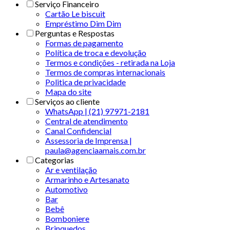
Serviço Financeiro
Cartão Le biscuit
Empréstimo Dim Dim
Perguntas e Respostas
Formas de pagamento
Política de troca e devolução
Termos e condições - retirada na Loja
Termos de compras internacionais
Politica de privacidade
Mapa do site
Serviços ao cliente
WhatsApp | (21) 97971-2181
Central de atendimento
Canal Confidencial
Assessoria de Imprensa |
paula@agenciaamais.com.br
Categorias
Ar e ventilação
Armarinho e Artesanato
Automotivo
Bar
Bebê
Bomboniere
Brinquedos