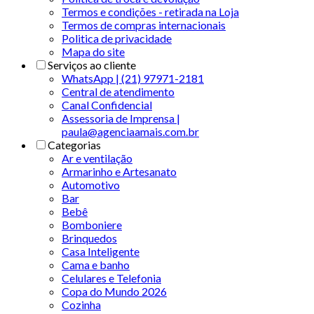
Termos e condições - retirada na Loja
Termos de compras internacionais
Politica de privacidade
Mapa do site
Serviços ao cliente
WhatsApp | (21) 97971-2181
Central de atendimento
Canal Confidencial
Assessoria de Imprensa |
paula@agenciaamais.com.br
Categorias
Ar e ventilação
Armarinho e Artesanato
Automotivo
Bar
Bebê
Bomboniere
Brinquedos
Casa Inteligente
Cama e banho
Celulares e Telefonia
Copa do Mundo 2026
Cozinha