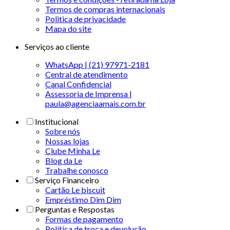
Termos de compras internacionais
Politica de privacidade
Mapa do site
Serviços ao cliente
WhatsApp | (21) 97971-2181
Central de atendimento
Canal Confidencial
Assessoria de Imprensa |
paula@agenciaamais.com.br
Institucional
Sobre nós
Nossas lojas
Clube Minha Le
Blog da Le
Trabalhe conosco
Serviço Financeiro
Cartão Le biscuit
Empréstimo Dim Dim
Perguntas e Respostas
Formas de pagamento
Política de troca e devolução