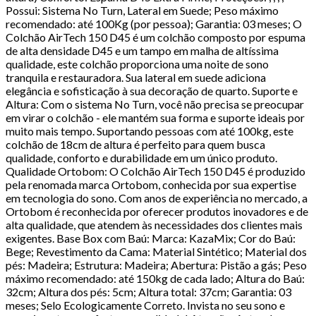
Possui: Sistema No Turn, Lateral em Suede; Peso máximo
recomendado: até 100Kg (por pessoa); Garantia: 03 meses; O
Colchão AirTech 150 D45 é um colchão composto por espuma
de alta densidade D45 e um tampo em malha de altíssima
qualidade, este colchão proporciona uma noite de sono
tranquila e restauradora. Sua lateral em suede adiciona
elegância e sofisticação à sua decoração de quarto. Suporte e
Altura: Com o sistema No Turn, você não precisa se preocupar
em virar o colchão - ele mantém sua forma e suporte ideais por
muito mais tempo. Suportando pessoas com até 100kg, este
colchão de 18cm de altura é perfeito para quem busca
qualidade, conforto e durabilidade em um único produto.
Qualidade Ortobom: O Colchão AirTech 150 D45 é produzido
pela renomada marca Ortobom, conhecida por sua expertise
em tecnologia do sono. Com anos de experiência no mercado, a
Ortobom é reconhecida por oferecer produtos inovadores e de
alta qualidade, que atendem às necessidades dos clientes mais
exigentes. Base Box com Baú: Marca: KazaMix; Cor do Baú:
Bege; Revestimento da Cama: Material Sintético; Material dos
pés: Madeira; Estrutura: Madeira; Abertura: Pistão a gás; Peso
máximo recomendado: até 150kg de cada lado; Altura do Baú:
32cm; Altura dos pés: 5cm; Altura total: 37cm; Garantia: 03
meses; Selo Ecologicamente Correto. Invista no seu sono e