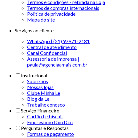
Termos e condições - retirada na Loja
Termos de compras internacionais
Politica de privacidade
Mapa do site
Serviços ao cliente
WhatsApp | (21) 97971-2181
Central de atendimento
Canal Confidencial
Assessoria de Imprensa |
paula@agenciaamais.com.br
Institucional
Sobre nós
Nossas lojas
Clube Minha Le
Blog da Le
Trabalhe conosco
Serviço Financeiro
Cartão Le biscuit
Empréstimo Dim Dim
Perguntas e Respostas
Formas de pagamento