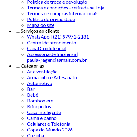
Política de troca e devolução
Termos e condições - retirada na Loja
Termos de compras internacionais
Politica de privacidade
Mapa do site
Serviços ao cliente
WhatsApp | (21) 97971-2181
Central de atendimento
Canal Confidencial
Assessoria de Imprensa |
paula@agenciaamais.com.br
Categorias
Ar e ventilação
Armarinho e Artesanato
Automotivo
Bar
Bebê
Bomboniere
Brinquedos
Casa Inteligente
Cama e banho
Celulares e Telefonia
Copa do Mundo 2026
Cozinha