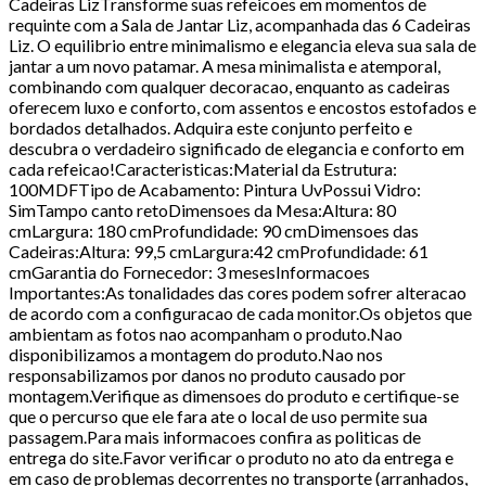
Cadeiras LizTransforme suas refeicoes em momentos de
requinte com a Sala de Jantar Liz, acompanhada das 6 Cadeiras
Liz. O equilibrio entre minimalismo e elegancia eleva sua sala de
jantar a um novo patamar. A mesa minimalista e atemporal,
combinando com qualquer decoracao, enquanto as cadeiras
oferecem luxo e conforto, com assentos e encostos estofados e
bordados detalhados. Adquira este conjunto perfeito e
descubra o verdadeiro significado de elegancia e conforto em
cada refeicao!Caracteristicas:Material da Estrutura:
100MDFTipo de Acabamento: Pintura UvPossui Vidro:
SimTampo canto retoDimensoes da Mesa:Altura: 80
cmLargura: 180 cmProfundidade: 90 cmDimensoes das
Cadeiras:Altura: 99,5 cmLargura:42 cmProfundidade: 61
cmGarantia do Fornecedor: 3 mesesInformacoes
Importantes:As tonalidades das cores podem sofrer alteracao
de acordo com a configuracao de cada monitor.Os objetos que
ambientam as fotos nao acompanham o produto.Nao
disponibilizamos a montagem do produto.Nao nos
responsabilizamos por danos no produto causado por
montagem.Verifique as dimensoes do produto e certifique-se
que o percurso que ele fara ate o local de uso permite sua
passagem.Para mais informacoes confira as politicas de
entrega do site.Favor verificar o produto no ato da entrega e
em caso de problemas decorrentes no transporte (arranhados,