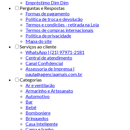
Empréstimo Dim Dim
Perguntas e Respostas
Formas de pagamento
Política de troca e devolução
Termos e condições - retirada na Loja
Termos de compras internacionais
Politica de privacidade
Mapa do site
Serviços ao cliente
WhatsApp | (21) 97971-2181
Central de atendimento
Canal Confidencial
Assessoria de Imprensa |
paula@agenciaamais.com.br
Categorias
Ar e ventilação
Armarinho e Artesanato
Automotivo
Bar
Bebê
Bomboniere
Brinquedos
Casa Inteligente
Cama e banho