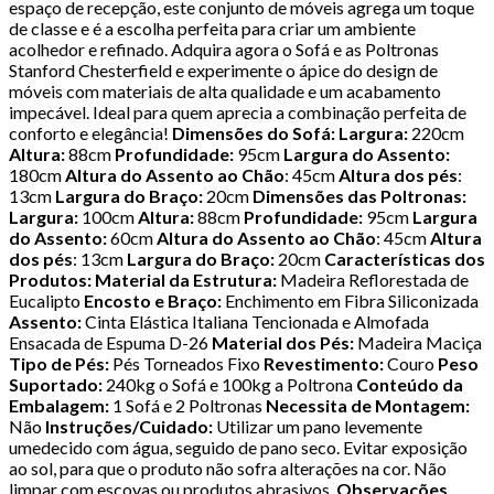
espaço de recepção, este conjunto de móveis agrega um toque
de classe e é a escolha perfeita para criar um ambiente
acolhedor e refinado. Adquira agora o Sofá e as Poltronas
Stanford Chesterfield e experimente o ápice do design de
móveis com materiais de alta qualidade e um acabamento
impecável. Ideal para quem aprecia a combinação perfeita de
conforto e elegância!
Dimensões do Sofá:
Largura:
220cm
Altura:
88cm
Profundidade:
95cm
Largura do Assento:
180cm
Altura do Assento ao Chão
: 45cm
Altura dos pés
:
13cm
Largura do Braço:
20cm
Dimensões das Poltronas:
Largura:
100cm
Altura:
88cm
Profundidade:
95cm
Largura
do Assento:
60cm
Altura do Assento ao Chão
: 45cm
Altura
dos pés
: 13cm
Largura do Braço:
20cm
Características dos
Produtos:
Material da Estrutura:
Madeira Reflorestada de
Eucalipto
Encosto e Braço:
Enchimento em Fibra Siliconizada
Assento:
Cinta Elástica Italiana Tencionada e Almofada
Ensacada de Espuma D-26
Material dos Pés:
Madeira Maciça
Tipo de Pés:
Pés Torneados Fixo
Revestimento:
Couro
Peso
Suportado:
240kg o Sofá e 100kg a Poltrona
Conteúdo da
Embalagem:
1 Sofá e 2 Poltronas
Necessita de Montagem:
Não
Instruções/Cuidado:
Utilizar um pano levemente
umedecido com água, seguido de pano seco. Evitar exposição
ao sol, para que o produto não sofra alterações na cor. Não
limpar com escovas ou produtos abrasivos.
Observações