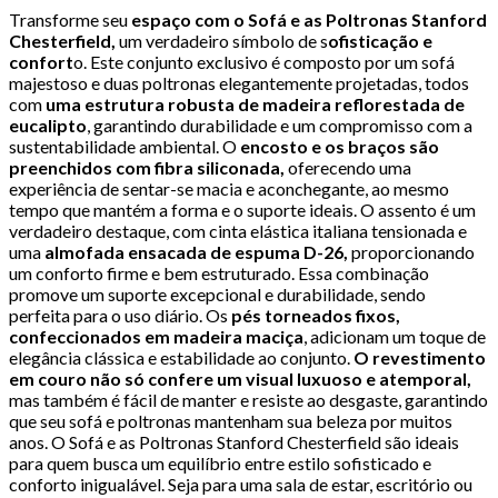
Transforme seu
espaço com o Sofá e as Poltronas Stanford
Chesterfield,
um verdadeiro símbolo de s
ofisticação e
confort
o. Este conjunto exclusivo é composto por um sofá
majestoso e duas poltronas elegantemente projetadas, todos
com
uma estrutura robusta de madeira reflorestada de
eucalipto
, garantindo durabilidade e um compromisso com a
sustentabilidade ambiental. O
encosto e os braços são
preenchidos com fibra siliconada,
oferecendo uma
experiência de sentar-se macia e aconchegante, ao mesmo
tempo que mantém a forma e o suporte ideais. O assento é um
verdadeiro destaque, com cinta elástica italiana tensionada e
uma
almofada ensacada de espuma D-26,
proporcionando
um conforto firme e bem estruturado. Essa combinação
promove um suporte excepcional e durabilidade, sendo
perfeita para o uso diário. Os
pés torneados fixos,
confeccionados em madeira maciça
, adicionam um toque de
elegância clássica e estabilidade ao conjunto.
O revestimento
em couro não só confere um visual luxuoso e atemporal,
mas também é fácil de manter e resiste ao desgaste, garantindo
que seu sofá e poltronas mantenham sua beleza por muitos
anos. O Sofá e as Poltronas Stanford Chesterfield são ideais
para quem busca um equilíbrio entre estilo sofisticado e
conforto inigualável. Seja para uma sala de estar, escritório ou