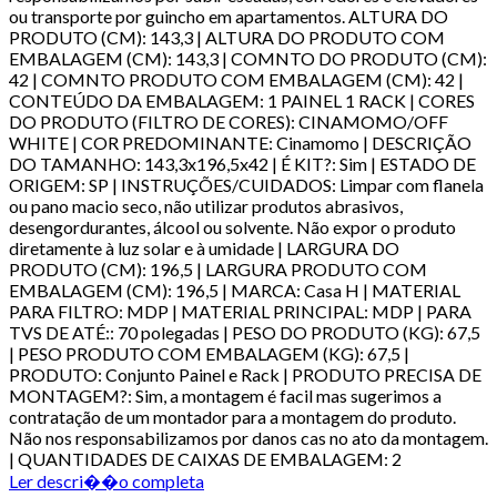
ou transporte por guincho em apartamentos. ALTURA DO
PRODUTO (CM): 143,3 | ALTURA DO PRODUTO COM
EMBALAGEM (CM): 143,3 | COMNTO DO PRODUTO (CM):
42 | COMNTO PRODUTO COM EMBALAGEM (CM): 42 |
CONTEÚDO DA EMBALAGEM: 1 PAINEL 1 RACK | CORES
DO PRODUTO (FILTRO DE CORES): CINAMOMO/OFF
WHITE | COR PREDOMINANTE: Cinamomo | DESCRIÇÃO
DO TAMANHO: 143,3x196,5x42 | É KIT?: Sim | ESTADO DE
ORIGEM: SP | INSTRUÇÕES/CUIDADOS: Limpar com flanela
ou pano macio seco, não utilizar produtos abrasivos,
desengordurantes, álcool ou solvente. Não expor o produto
diretamente à luz solar e à umidade | LARGURA DO
PRODUTO (CM): 196,5 | LARGURA PRODUTO COM
EMBALAGEM (CM): 196,5 | MARCA: Casa H | MATERIAL
PARA FILTRO: MDP | MATERIAL PRINCIPAL: MDP | PARA
TVS DE ATÉ:: 70 polegadas | PESO DO PRODUTO (KG): 67,5
| PESO PRODUTO COM EMBALAGEM (KG): 67,5 |
PRODUTO: Conjunto Painel e Rack | PRODUTO PRECISA DE
MONTAGEM?: Sim, a montagem é facil mas sugerimos a
contratação de um montador para a montagem do produto.
Não nos responsabilizamos por danos cas no ato da montagem.
| QUANTIDADES DE CAIXAS DE EMBALAGEM: 2
Ler descri��o completa