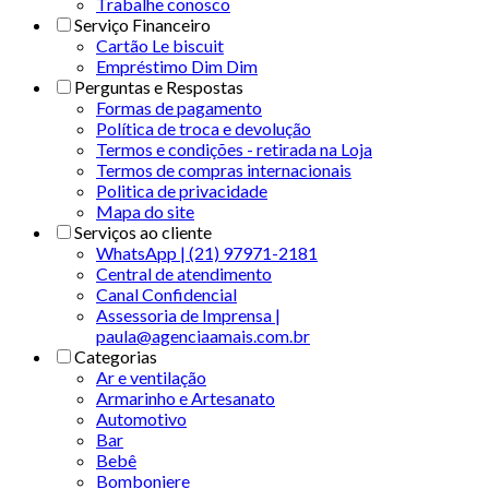
Trabalhe conosco
Serviço Financeiro
Cartão Le biscuit
Empréstimo Dim Dim
Perguntas e Respostas
Formas de pagamento
Política de troca e devolução
Termos e condições - retirada na Loja
Termos de compras internacionais
Politica de privacidade
Mapa do site
Serviços ao cliente
WhatsApp | (21) 97971-2181
Central de atendimento
Canal Confidencial
Assessoria de Imprensa |
paula@agenciaamais.com.br
Categorias
Ar e ventilação
Armarinho e Artesanato
Automotivo
Bar
Bebê
Bomboniere