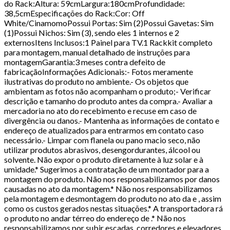
do Rack:Altura: 59cmLargura:180cmProfundidade:
38,5cmEspecificações do Rack:Cor: Off
White/CinamomoPossui Portas: Sim (2)Possui Gavetas: Sim
(1)Possui Nichos: Sim (3), sendo eles 1 internos e 2
externosItens Inclusos:1 Painel para TV.1 Rackkit completo
para montagem, manual detalhado de instruções para
montagemGarantia:3 meses contra defeito de
fabricaçãoInformações Adicionais:- Fotos meramente
ilustrativas do produto no ambiente.- Os objetos que
ambientam as fotos não acompanham o produto;- Verificar
descrição e tamanho do produto antes da compra.- Avaliar a
mercadoria no ato do recebimento e recuse em caso de
divergência ou danos.- Mantenha as informações de contato e
endereço de atualizados para entrarmos em contato caso
necessário.- Limpar com flanela ou pano macio seco, não
utilizar produtos abrasivos, desengordurantes, álcool ou
solvente. Não expor o produto diretamente à luz solar e à
umidade.* Sugerimos a contratação de um montador para a
montagem do produto. Não nos responsabilizamos por danos
causadas no ato da montagem.* Não nos responsabilizamos
pela montagem e desmontagem do produto no ato da e , assim
como os custos gerados nestas situações.* A transportadora rá
o produto no andar térreo do endereço de .* Não nos
responsabilizamos por subir escadas, corredores e elevadores