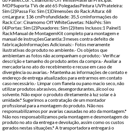
MDPSuporta TVs de até 65 PolegadasPintura UVPrateleira:
Sim (2)Passa Fio: Sim (1)Dimensões do Rack:Altura: 68
cmLargura: 136 cmProfundidade: 35,5 cmInformações do
Rack:Cor: Cinamomo Off WhiteGavetas: NãoPés: Sim
(4)Portas: Sim (2)Puxadores: Sim (2)Itens Inclusos:1 Painel1
RackManual de MontagemKit completo para montagem e
manual de instruçõesGarantia:3 meses contra defeito de
fabricaçãoInformações Adicionais:- Fotos meramente
ilustrativas do produto no ambiente.- Os objetos que
ambientam as fotos não acompanham o produto;- Verificar
descrição e tamanho do produto antes da compra.- Avaliar a
mercadoria no ato do recebimento e recuse em caso de
divergência ou avarias.- Mantenha as informações de contato e
endereço de entrega atualizados para entrarmos em contato
caso necessário.- Limpar com flanela ou pano macio seco, não
utilizar produtos abrasivos, desengordurantes, álcool ou
solvente. Não expor o produto diretamente à luz solar e à
umidade.* Sugerimos a contratação de um montador
profissional para a montagem do produto. Não nos
responsabilizamos por avarias causadas no ato da montagem.*
Não nos responsabilizamos pela montagem e desmontagem do
produto no ato da entrega e devolução, assim como os custos
gerados nestas situações.* A transportadora entregará o