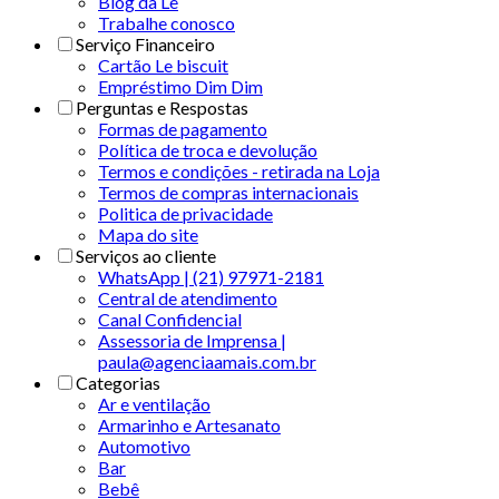
Blog da Le
Trabalhe conosco
Serviço Financeiro
Cartão Le biscuit
Empréstimo Dim Dim
Perguntas e Respostas
Formas de pagamento
Política de troca e devolução
Termos e condições - retirada na Loja
Termos de compras internacionais
Politica de privacidade
Mapa do site
Serviços ao cliente
WhatsApp | (21) 97971-2181
Central de atendimento
Canal Confidencial
Assessoria de Imprensa |
paula@agenciaamais.com.br
Categorias
Ar e ventilação
Armarinho e Artesanato
Automotivo
Bar
Bebê