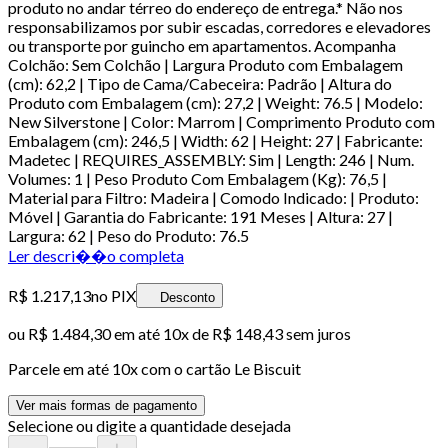
produto no andar térreo do endereço de entrega.* Não nos
responsabilizamos por subir escadas, corredores e elevadores
ou transporte por guincho em apartamentos. Acompanha
Colchão: Sem Colchão | Largura Produto com Embalagem
(cm): 62,2 | Tipo de Cama/Cabeceira: Padrão | Altura do
Produto com Embalagem (cm): 27,2 | Weight: 76.5 | Modelo:
New Silverstone | Color: Marrom | Comprimento Produto com
Embalagem (cm): 246,5 | Width: 62 | Height: 27 | Fabricante:
Madetec | REQUIRES_ASSEMBLY: Sim | Length: 246 | Num.
Volumes: 1 | Peso Produto Com Embalagem (Kg): 76,5 |
Material para Filtro: Madeira | Comodo Indicado: | Produto:
Móvel | Garantia do Fabricante: 191 Meses | Altura: 27 |
Largura: 62 | Peso do Produto: 76.5
Ler descri��o completa
R$ 1.217,13
no PIX
Desconto
ou
R$ 1.484,30
em até
10x de R$ 148,43 sem juros
Parcele em até
10
x com o cartão
Le Biscuit
Ver mais formas de pagamento
Selecione ou digite a quantidade desejada