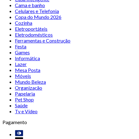
Cama e banho
Celulares e Telefonia
Copa do Mundo 2026
Cozinha
Eletroportáteis
Eletrodomésticos
Ferramentas e Construção
Festa
Games
Informática
Lazer
Mesa Posta
Móveis
Mundo Beleza
Organização
Papelaria
Pet Shop
Saúde
Tv e Vídeo
Pagamento