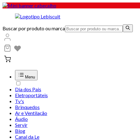
Buscar por produto ou marca
Menu
Dia dos Pais
Eletroportáteis
Tv's
Brinquedos
Ar e Ventilação
Áudio
Servir
Blog
Canal da Le