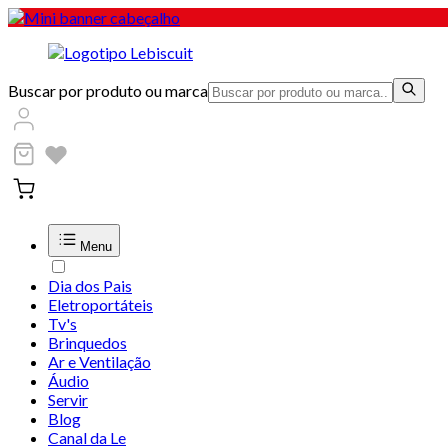
Buscar por produto ou marca
Menu
Dia dos Pais
Eletroportáteis
Tv's
Brinquedos
Ar e Ventilação
Áudio
Servir
Blog
Canal da Le