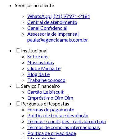
Serviços ao cliente
WhatsApp | (21) 97971-2181
Central de atendimento
Canal Confidencial
Assessoria de Imprensa |
paula@agenciaamais.com.br
Institucional
Sobre nós
Nossas lojas
Clube Minha Le
Blog da Le
Trabalhe conosco
Serviço Financeiro
Cartão Le biscuit
Empréstimo Dim Dim
Perguntas e Respostas
Formas de pagamento
Política de troca e devolução
Termos e condições - retirada na Loja
Termos de compras internacionais
Politica de privacidade
Mapa do site