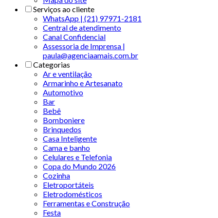
Serviços ao cliente
WhatsApp | (21) 97971-2181
Central de atendimento
Canal Confidencial
Assessoria de Imprensa |
paula@agenciaamais.com.br
Categorias
Ar e ventilação
Armarinho e Artesanato
Automotivo
Bar
Bebê
Bomboniere
Brinquedos
Casa Inteligente
Cama e banho
Celulares e Telefonia
Copa do Mundo 2026
Cozinha
Eletroportáteis
Eletrodomésticos
Ferramentas e Construção
Festa