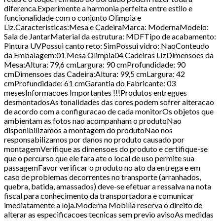
diferenca.Experimente a harmonia perfeita entre estilo e
funcionalidade com o conjunto Olimpia e
Liz.Caracteristicas:Mesa e CadeiraMarca: ModernaModelo:
Sala de JantarMaterial da estrutura: MDFTipo de acabamento:
Pintura UVPossui canto reto: SimPossui vidro: NaoConteudo
da Embalagem:01 Mesa Olimpia04 Cadeiras LizDimensoes da
Mesa:Altura: 79,6 cmLargura: 90 cmProfundidade: 90
cmDimensoes das Cadeira:Altura: 99,5 cmLargura: 42
cmProfundidade: 61 cmGarantia do Fabricante: 03
mesesInformacoes Importantes !!!Produtos entregues
desmontadosAs tonalidades das cores podem sofrer alteracao
de acordo com a configuracao de cada monitorOs objetos que
ambientam as fotos nao acompanham o produtoNao
disponibilizamos a montagem do produtoNao nos
responsabilizamos por danos no produto causado por
montagemVerifique as dimensoes do produto e certifique-se
que o percurso que ele fara ate o local de uso permite sua
passagemFavor verificar o produto no ato da entrega e em
caso de problemas decorrentes no transporte (arranhados,
quebra, batida, amassados) deve-se efetuar a ressalva na nota
fiscal para conhecimento da transportadora e comunicar
imediatamente a loja.Moderna Mobilia reserva o direito de
alterar as especificacoes tecnicas sem previo avisoAs medidas