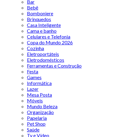
Bar
Bebê
Bomboniere
Brinquedos
Casa Inteligente
Cama e banho
Celulares e Telefonia
Copa do Mundo 2026
Cozinha
Eletroportáteis
Eletrodomésticos
Ferramentas e Construção
Festa
Games
Informática
Lazer
Mesa Posta
Móveis
Mundo Beleza
Organização
Papelaria
Pet Shop
Saúde
Tv e Vídeo