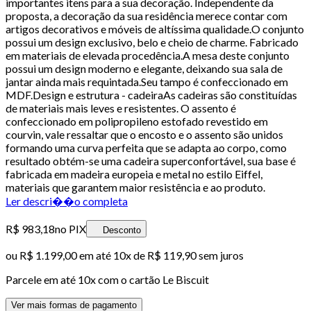
importantes itens para a sua decoração. Independente da
proposta, a decoração da sua residência merece contar com
artigos decorativos e móveis de altíssima qualidade.O conjunto
possui um design exclusivo, belo e cheio de charme. Fabricado
em materiais de elevada procedência.A mesa deste conjunto
possui um design moderno e elegante, deixando sua sala de
jantar ainda mais requintada.Seu tampo é confeccionado em
MDF.Design e estrutura - cadeiraAs cadeiras são constituídas
de materiais mais leves e resistentes. O assento é
confeccionado em polipropileno estofado revestido em
courvin, vale ressaltar que o encosto e o assento são unidos
formando uma curva perfeita que se adapta ao corpo, como
resultado obtém-se uma cadeira superconfortável, sua base é
fabricada em madeira europeia e metal no estilo Eiffel,
materiais que garantem maior resistência e ao produto.
Ler descri��o completa
R$ 983,18
no PIX
Desconto
ou
R$ 1.199,00
em até
10x de R$ 119,90 sem juros
Parcele em até
10
x com o cartão
Le Biscuit
Ver mais formas de pagamento