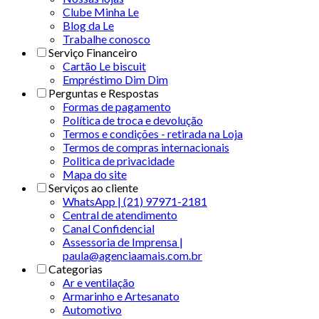
Clube Minha Le
Blog da Le
Trabalhe conosco
Serviço Financeiro
Cartão Le biscuit
Empréstimo Dim Dim
Perguntas e Respostas
Formas de pagamento
Política de troca e devolução
Termos e condições - retirada na Loja
Termos de compras internacionais
Politica de privacidade
Mapa do site
Serviços ao cliente
WhatsApp | (21) 97971-2181
Central de atendimento
Canal Confidencial
Assessoria de Imprensa |
paula@agenciaamais.com.br
Categorias
Ar e ventilação
Armarinho e Artesanato
Automotivo