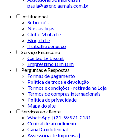
paula@agenciaamais.com.br
Institucional
Sobre nós
Nossas lojas
Clube Minha Le
Blog da Le
Trabalhe conosco
Serviço Financeiro
Cartão Le biscuit
Empréstimo Dim Dim
Perguntas e Respostas
Formas de pagamento
Política de troca e devolução
Termos e condições - retirada na Loja
Termos de compras internacionais
Politica de privacidade
Mapa do site
Serviços ao cliente
WhatsApp | (21) 97971-2181
Central de atendimento
Canal Confidencial
Assessoria de Imprensa |