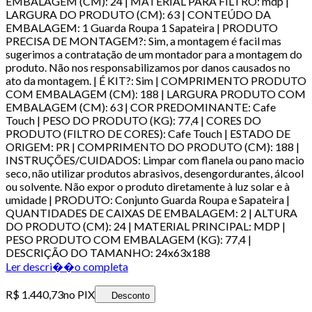
EMBALAGEM (CM): 24 | MATERIAL PARA FILTRO: mdp |
LARGURA DO PRODUTO (CM): 63 | CONTEÚDO DA
EMBALAGEM: 1 Guarda Roupa 1 Sapateira | PRODUTO
PRECISA DE MONTAGEM?: Sim, a montagem é facil mas
sugerimos a contratação de um montador para a montagem do
produto. Não nos responsabilizamos por danos causados no
ato da montagem. | É KIT?: Sim | COMPRIMENTO PRODUTO
COM EMBALAGEM (CM): 188 | LARGURA PRODUTO COM
EMBALAGEM (CM): 63 | COR PREDOMINANTE: Cafe
Touch | PESO DO PRODUTO (KG): 77,4 | CORES DO
PRODUTO (FILTRO DE CORES): Cafe Touch | ESTADO DE
ORIGEM: PR | COMPRIMENTO DO PRODUTO (CM): 188 |
INSTRUÇÕES/CUIDADOS: Limpar com flanela ou pano macio
seco, não utilizar produtos abrasivos, desengordurantes, álcool
ou solvente. Não expor o produto diretamente à luz solar e à
umidade | PRODUTO: Conjunto Guarda Roupa e Sapateira |
QUANTIDADES DE CAIXAS DE EMBALAGEM: 2 | ALTURA
DO PRODUTO (CM): 24 | MATERIAL PRINCIPAL: MDP |
PESO PRODUTO COM EMBALAGEM (KG): 77,4 |
DESCRIÇÃO DO TAMANHO: 24x63x188
Ler descri��o completa
R$ 1.440,73
no PIX
Desconto