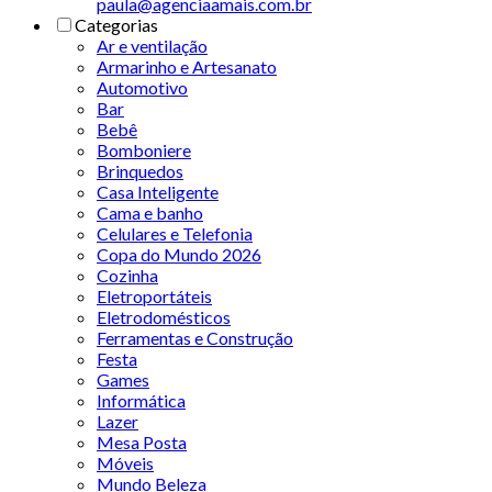
paula@agenciaamais.com.br
Categorias
Ar e ventilação
Armarinho e Artesanato
Automotivo
Bar
Bebê
Bomboniere
Brinquedos
Casa Inteligente
Cama e banho
Celulares e Telefonia
Copa do Mundo 2026
Cozinha
Eletroportáteis
Eletrodomésticos
Ferramentas e Construção
Festa
Games
Informática
Lazer
Mesa Posta
Móveis
Mundo Beleza