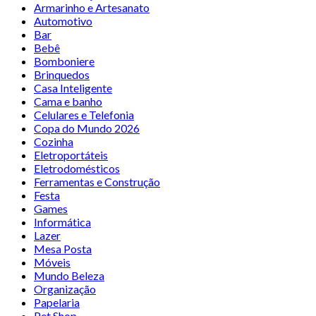
Armarinho e Artesanato
Automotivo
Bar
Bebê
Bomboniere
Brinquedos
Casa Inteligente
Cama e banho
Celulares e Telefonia
Copa do Mundo 2026
Cozinha
Eletroportáteis
Eletrodomésticos
Ferramentas e Construção
Festa
Games
Informática
Lazer
Mesa Posta
Móveis
Mundo Beleza
Organização
Papelaria
Pet Shop