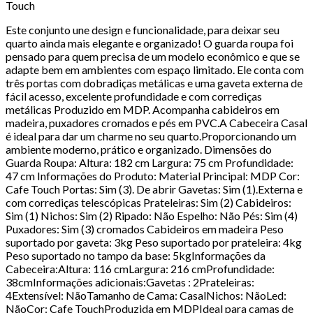
Touch
Este conjunto une design e funcionalidade, para deixar seu
quarto ainda mais elegante e organizado! O guarda roupa foi
pensado para quem precisa de um modelo econômico e que se
adapte bem em ambientes com espaço limitado. Ele conta com
três portas com dobradiças metálicas e uma gaveta externa de
fácil acesso, excelente profundidade e com corrediças
metálicas Produzido em MDP. Acompanha cabideiros em
madeira, puxadores cromados e pés em PVC.A Cabeceira Casal
é ideal para dar um charme no seu quarto.Proporcionando um
ambiente moderno, prático e organizado. Dimensões do
Guarda Roupa: Altura: 182 cm Largura: 75 cm Profundidade:
47 cm Informações do Produto: Material Principal: MDP Cor:
Cafe Touch Portas: Sim (3). De abrir Gavetas: Sim (1).Externa e
com corrediças telescópicas Prateleiras: Sim (2) Cabideiros:
Sim (1) Nichos: Sim (2) Ripado: Não Espelho: Não Pés: Sim (4)
Puxadores: Sim (3) cromados Cabideiros em madeira Peso
suportado por gaveta: 3kg Peso suportado por prateleira: 4kg
Peso suportado no tampo da base: 5kgInformações da
Cabeceira:Altura: 116 cmLargura: 216 cmProfundidade:
38cmInformações adicionais:Gavetas : 2Prateleiras:
4Extensível: NãoTamanho de Cama: CasalNichos: NãoLed:
NãoCor: Cafe TouchProduzida em MDPIdeal para camas de