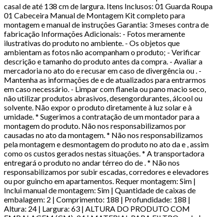
casal de até 138 cm de largura. Itens Inclusos: 01 Guarda Roupa
01 Cabeceira Manual de Montagem Kit completo para
montagem e manual de instruções Garantia: 3 meses contra de
fabricação Informações Adicionais: - Fotos meramente
ilustrativas do produto no ambiente. - Os objetos que
ambientam as fotos não acompanham o produto; - Verificar
descrição e tamanho do produto antes da compra. - Avaliar a
mercadoria no ato do e recusar em caso de divergência ou . -
Mantenha as informações de e de atualizados para entrarmos
em caso necessário. - Limpar com flanela ou pano macio seco,
não utilizar produtos abrasivos, desengordurantes, álcool ou
solvente. Não expor o produto diretamente à luz solar e à
umidade. * Sugerimos a contratação de um montador para a
montagem do produto. Não nos responsabilizamos por
causadas no ato da montagem. * Não nos responsabilizamos
pela montagem e desmontagem do produto no ato da e , assim
como os custos gerados nestas situações. * A transportadora
entregará o produto no andar térreo do de . * Não nos
responsabilizamos por subir escadas, corredores e elevadores
ou por guincho em apartamentos. Requer montagem: Sim |
Inclui manual de montagem: Sim | Quantidade de caixas de
embalagem: 2 | Comprimento: 188 | Profundidade: 188 |
Altura: 24 | Largura: 63 | ALTURA DO PRODUTO COM