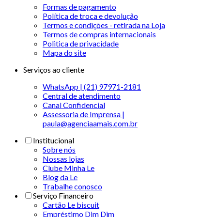
Formas de pagamento
Política de troca e devolução
Termos e condições - retirada na Loja
Termos de compras internacionais
Politica de privacidade
Mapa do site
Serviços ao cliente
WhatsApp | (21) 97971-2181
Central de atendimento
Canal Confidencial
Assessoria de Imprensa |
paula@agenciaamais.com.br
Institucional
Sobre nós
Nossas lojas
Clube Minha Le
Blog da Le
Trabalhe conosco
Serviço Financeiro
Cartão Le biscuit
Empréstimo Dim Dim