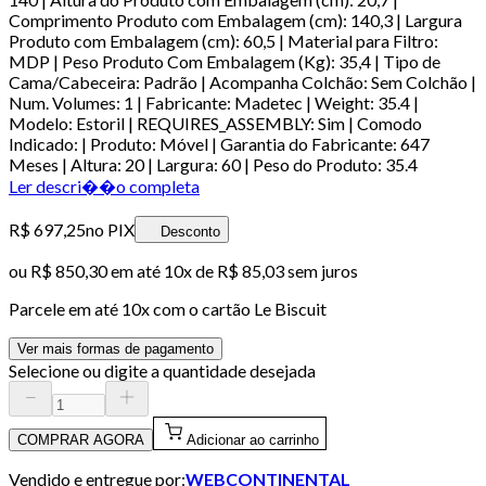
Comprimento Produto com Embalagem (cm): 140,3 | Largura
Produto com Embalagem (cm): 60,5 | Material para Filtro:
MDP | Peso Produto Com Embalagem (Kg): 35,4 | Tipo de
Cama/Cabeceira: Padrão | Acompanha Colchão: Sem Colchão |
Num. Volumes: 1 | Fabricante: Madetec | Weight: 35.4 |
Modelo: Estoril | REQUIRES_ASSEMBLY: Sim | Comodo
Indicado: | Produto: Móvel | Garantia do Fabricante: 647
Meses | Altura: 20 | Largura: 60 | Peso do Produto: 35.4
Ler descri��o completa
R$ 697,25
no PIX
Desconto
ou
R$ 850,30
em até
10x de R$ 85,03 sem juros
Parcele em até
10
x com o cartão
Le Biscuit
Ver mais formas de pagamento
Selecione ou digite a quantidade desejada
COMPRAR AGORA
Adicionar ao carrinho
Vendido e entregue por:
WEBCONTINENTAL