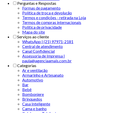
Perguntas e Respostas
Formas de pagamento
Política de troca e devolução
Termos e condições - retirada na Loja
Termos de compras internacionais
Politica de privacidade
Mapa do site
Serviços ao cliente
WhatsApp | (21) 97971-2181
Central de atendimento
Canal Confidencial
Assessoria de Imprensa |
paula@agenciaamais.com.br
Categorias
Ar e ventilação
Armarinho e Artesanato
Automotivo
Bar
Bebê
Bomboniere
Brinquedos
Casa Inteligente
Cama e banho