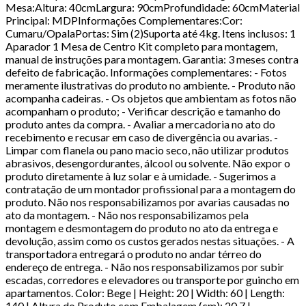
Mesa:Altura: 40cmLargura: 90cmProfundidade: 60cmMaterial
Principal: MDPInformações Complementares:Cor:
Cumaru/OpalaPortas: Sim (2)Suporta até 4kg. Itens inclusos: 1
Aparador 1 Mesa de Centro Kit completo para montagem,
manual de instruções para montagem. Garantia: 3 meses contra
defeito de fabricação. Informações complementares: - Fotos
meramente ilustrativas do produto no ambiente. - Produto não
acompanha cadeiras. - Os objetos que ambientam as fotos não
acompanham o produto; - Verificar descrição e tamanho do
produto antes da compra. - Avaliar a mercadoria no ato do
recebimento e recusar em caso de divergência ou avarias. -
Limpar com flanela ou pano macio seco, não utilizar produtos
abrasivos, desengordurantes, álcool ou solvente. Não expor o
produto diretamente à luz solar e à umidade. - Sugerimos a
contratação de um montador profissional para a montagem do
produto. Não nos responsabilizamos por avarias causadas no
ato da montagem. - Não nos responsabilizamos pela
montagem e desmontagem do produto no ato da entrega e
devolução, assim como os custos gerados nestas situações. - A
transportadora entregará o produto no andar térreo do
endereço de entrega. - Não nos responsabilizamos por subir
escadas, corredores e elevadores ou transporte por guincho em
apartamentos. Color: Bege | Height: 20 | Width: 60 | Length:
140 | Altura do Produto com Embalagem (cm): 20,7 |