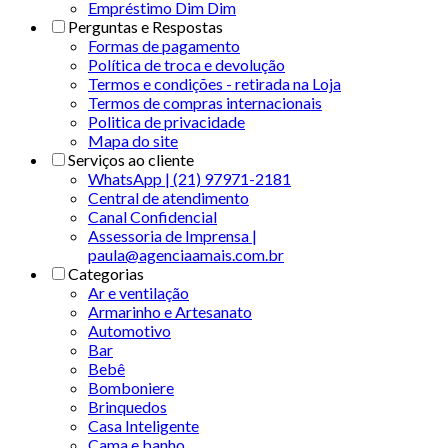
Empréstimo Dim Dim
Perguntas e Respostas
Formas de pagamento
Política de troca e devolução
Termos e condições - retirada na Loja
Termos de compras internacionais
Politica de privacidade
Mapa do site
Serviços ao cliente
WhatsApp | (21) 97971-2181
Central de atendimento
Canal Confidencial
Assessoria de Imprensa |
paula@agenciaamais.com.br
Categorias
Ar e ventilação
Armarinho e Artesanato
Automotivo
Bar
Bebê
Bomboniere
Brinquedos
Casa Inteligente
Cama e banho