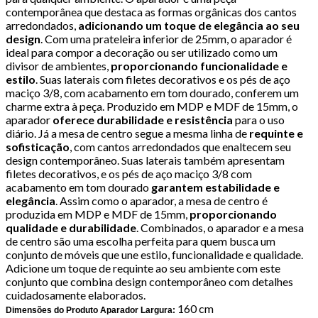
contemporânea que destaca as formas orgânicas dos cantos
arredondados,
adicionando um toque de elegância ao seu
design
. Com uma prateleira inferior de 25mm, o aparador é
ideal para compor a decoração ou ser utilizado como um
divisor de ambientes,
proporcionando funcionalidade e
estilo
. Suas laterais com filetes decorativos e os pés de aço
maciço 3/8, com acabamento em tom dourado, conferem um
charme extra à peça. Produzido em MDP e MDF de 15mm, o
aparador
oferece durabilidade e resistência
para o uso
diário. Já a mesa de centro segue a mesma linha de
requinte e
sofisticação
, com cantos arredondados que enaltecem seu
design contemporâneo. Suas laterais também apresentam
filetes decorativos, e os pés de aço maciço 3/8 com
acabamento em tom dourado
garantem estabilidade e
elegância
. Assim como o aparador, a mesa de centro é
produzida em MDP e MDF de 15mm,
proporcionando
qualidade e durabilidade
. Combinados, o aparador e a mesa
de centro são uma escolha perfeita para quem busca um
conjunto de móveis que une estilo, funcionalidade e qualidade.
Adicione um toque de requinte ao seu ambiente com este
conjunto que combina design contemporâneo com detalhes
cuidadosamente elaborados.
160 cm
Dimensões do Produto Aparador Largura: