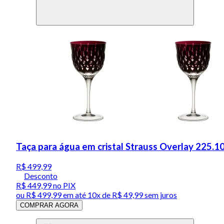
Taça para água em cristal Strauss Overlay 225.
R$ 499,99
Desconto
R$ 449,99
no PIX
ou
R$ 499,99
em até
10x de R$ 49,99 sem juros
COMPRAR AGORA