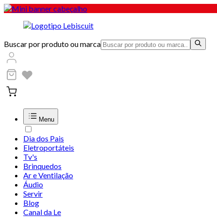
Buscar por produto ou marca
Menu
Dia dos Pais
Eletroportáteis
Tv's
Brinquedos
Ar e Ventilação
Áudio
Servir
Blog
Canal da Le