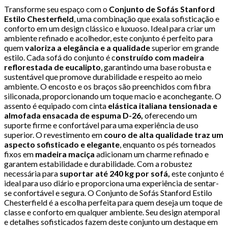
Transforme seu espaço com o
Conjunto de Sofás Stanford
Estilo Chesterfield
, uma combinação que exala sofisticação e
conforto em um design clássico e luxuoso. Ideal para criar um
ambiente refinado e acolhedor, este conjunto é perfeito para
quem
valoriza a elegância e a qualidade
superior em grande
estilo. Cada sofá do conjunto é c
onstruído com madeira
reflorestada de eucalipto
, garantindo uma base robusta e
sustentável que promove durabilidade e respeito ao meio
ambiente. O encosto e os braços são preenchidos com fibra
siliconada, proporcionando um toque macio e aconchegante. O
assento é equipado com cinta
elástica italiana tensionada e
almofada ensacada de espuma D-26,
oferecendo um
suporte firme e confortável para uma experiência de uso
superior. O revestimento em
couro de alta qualidade traz um
aspecto sofisticado e elegante
, enquanto os pés torneados
fixos em
madeira maciça
adicionam um charme refinado e
garantem estabilidade e durabilidade. Com a robustez
necessária para
suportar até 240 kg por sofá,
este conjunto é
ideal para uso diário e proporciona uma experiência de sentar-
se confortável e segura. O Conjunto de Sofás Stanford Estilo
Chesterfield é a escolha perfeita para quem deseja um toque de
classe e conforto em qualquer ambiente. Seu design atemporal
e detalhes sofisticados fazem deste conjunto um destaque em