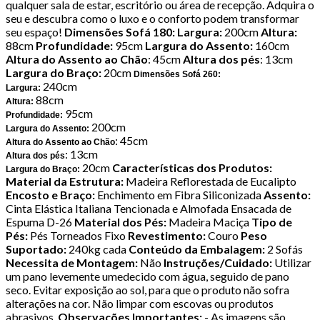
qualquer sala de estar, escritório ou área de recepção. Adquira o
seu e descubra como o luxo e o conforto podem transformar
seu espaço!
Dimensões Sofá 180:
Largura:
200cm
Altura:
88cm
Profundidade:
95cm
Largura do Assento:
160cm
Altura do Assento ao Chão
: 45cm
Altura dos pés
: 13cm
Largura do Braço:
20cm
Dimensões Sofá 260:
240cm
Largura:
88cm
Altura:
95cm
Profundidade:
200cm
Largura do Assento:
: 45cm
Altura do Assento ao Chão
: 13cm
Altura dos pés
20cm
Características dos Produtos:
Largura do Braço:
Material da Estrutura:
Madeira Reflorestada de Eucalipto
Encosto e Braço:
Enchimento em Fibra Siliconizada
Assento:
Cinta Elástica Italiana Tencionada e Almofada Ensacada de
Espuma D-26
Material dos Pés:
Madeira Maciça
Tipo de
Pés:
Pés Torneados Fixo
Revestimento:
Couro
Peso
Suportado:
240kg cada
Conteúdo da Embalagem:
2 Sofás
Necessita de Montagem:
Não
Instruções/Cuidado:
Utilizar
um pano levemente umedecido com água, seguido de pano
seco. Evitar exposição ao sol, para que o produto não sofra
alterações na cor. Não limpar com escovas ou produtos
abrasivos.
Observações Importantes:
- As imagens são