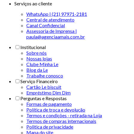
Serviços ao cliente
WhatsApp | (21) 97971-2181
Central de atendimento
Canal Confidencial
Assessoria de Imprensa |
paula@agenciaamais.com.br
Institucional
Sobre nós
Nossas lojas
Clube Minha Le
Blog da Le
Trabalhe conosco
Serviço Financeiro
Cartão Le biscuit
Empréstimo Dim Dim
Perguntas e Respostas
Formas de pagamento
Política de troca e devolução
Termos e condições - retirada na Loja
Termos de compras internacionais
Politica de privacidade
Mapa do site