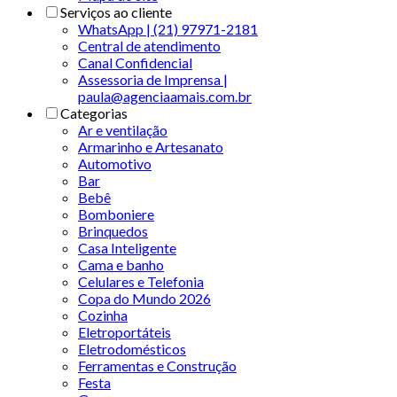
Serviços ao cliente
WhatsApp | (21) 97971-2181
Central de atendimento
Canal Confidencial
Assessoria de Imprensa |
paula@agenciaamais.com.br
Categorias
Ar e ventilação
Armarinho e Artesanato
Automotivo
Bar
Bebê
Bomboniere
Brinquedos
Casa Inteligente
Cama e banho
Celulares e Telefonia
Copa do Mundo 2026
Cozinha
Eletroportáteis
Eletrodomésticos
Ferramentas e Construção
Festa