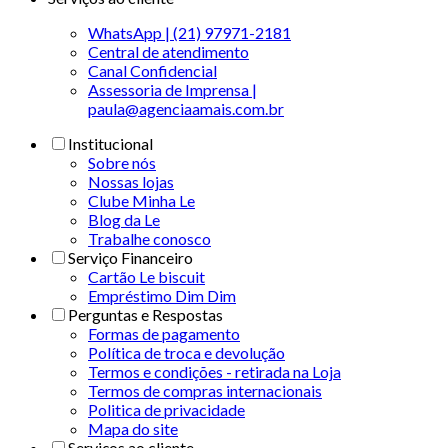
WhatsApp | (21) 97971-2181
Central de atendimento
Canal Confidencial
Assessoria de Imprensa |
paula@agenciaamais.com.br
Institucional
Sobre nós
Nossas lojas
Clube Minha Le
Blog da Le
Trabalhe conosco
Serviço Financeiro
Cartão Le biscuit
Empréstimo Dim Dim
Perguntas e Respostas
Formas de pagamento
Política de troca e devolução
Termos e condições - retirada na Loja
Termos de compras internacionais
Politica de privacidade
Mapa do site
Serviços ao cliente