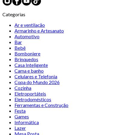
Categorias
Ar e ventilação
Armarinho e Artesanato
Automotivo
Bar
Bebê
Bomboniere
Brinquedos
Casa Inteligente
Cama e banho
Celulares e Telefonia
Copa do Mundo 2026
Cozinha
Eletroportáteis
Eletrodomésticos
Ferramentas e Construção
Festa
Games
Informática
Lazer
Mesa Posta