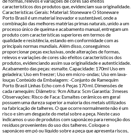
de formas, relevos e variações de cores são efeitos
característicos dos produtos que, evidenciam sua originalidade.
Características Gerais: Material: Stoneware O Stoneware
Porto Brasil é um material inovador e sustentável, onde a
combinação das melhores matérias primas naturais, unido a um
processo único de queima e acabamento manual, entregam um
produto com características superiores em termos de
qualidade e resistência, estando em conformidade com as
principais normas mundiais. Além disso, conseguimos
proporcionar peças exclusivas, onde alterações de formas,
relevos e variações de cores são efeitos característicos dos
produtos, evidenciando assim sua originalidade e autenticidade.
Acabamento das peças: esmalte. Capacidade: 170ml Uso em
geladeira; Uso em freezer; Uso em micro-ondas; Uso em lava-
louças Conteúdo da Embalagem: -Conjunto de Ramequim
Porto Brasil Linhas Echo com 6 Peças 170 ml. Dimensões de
cada ramequim: Diâmetro: 9cm Altura: 5cm Garantia: 3 meses
Observações: Risco de Faca: Esmaltes cerâmicos em geral
possuem uma dureza superior a maioria dos metais utilizados
na fabricação de talheres. O que ocorre normalmente não é um
risco e sim um desgaste do metal sobre a peça. Neste caso
indicamos o uso de produtos com saponáceo para remoção dos
resíduos provenientes do uso dos talheres. Coloque o
saponáceo em pó ou líquido sobre a peça que apresenta riscos,