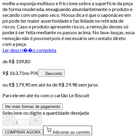
molhe a esponja multiuso e friccione sobre a superfície da peça
de forma moderada, enxaguando abundantemente o produto e
secando com um pano seco. Nossa dica é que o saponáceo em
pó pode ter maior assertividade e facilidade na retirada de
riscos. Caso o produto apresente riscos, a remoção destes só
poderá ser feita mediante os passos acima. No lava-louças, essa
remoção não é possível pois é necessário um contato direto
com a peça.
Ler descri��o completa
de
R$ 339,80
R$ 163,71
no PIX
Desconto
ou
R$ 179,90
em até
6x de R$ 29,98 sem juros
Parcele em até
6
x com o cartão
Le Biscuit
Ver mais formas de pagamento
Selecione ou digite a quantidade desejada
COMPRAR AGORA
Adicionar ao carrinho