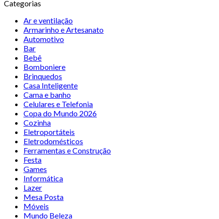
Categorias
Ar e ventilação
Armarinho e Artesanato
Automotivo
Bar
Bebê
Bomboniere
Brinquedos
Casa Inteligente
Cama e banho
Celulares e Telefonia
Copa do Mundo 2026
Cozinha
Eletroportáteis
Eletrodomésticos
Ferramentas e Construção
Festa
Games
Informática
Lazer
Mesa Posta
Móveis
Mundo Beleza