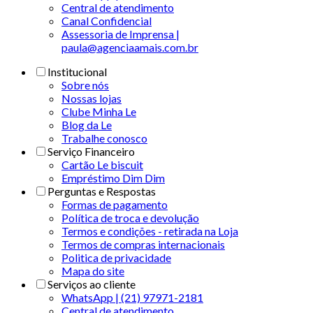
Central de atendimento
Canal Confidencial
Assessoria de Imprensa |
paula@agenciaamais.com.br
Institucional
Sobre nós
Nossas lojas
Clube Minha Le
Blog da Le
Trabalhe conosco
Serviço Financeiro
Cartão Le biscuit
Empréstimo Dim Dim
Perguntas e Respostas
Formas de pagamento
Política de troca e devolução
Termos e condições - retirada na Loja
Termos de compras internacionais
Politica de privacidade
Mapa do site
Serviços ao cliente
WhatsApp | (21) 97971-2181
Central de atendimento