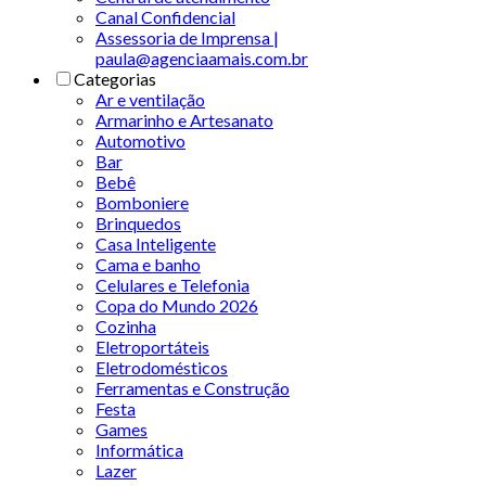
Canal Confidencial
Assessoria de Imprensa |
paula@agenciaamais.com.br
Categorias
Ar e ventilação
Armarinho e Artesanato
Automotivo
Bar
Bebê
Bomboniere
Brinquedos
Casa Inteligente
Cama e banho
Celulares e Telefonia
Copa do Mundo 2026
Cozinha
Eletroportáteis
Eletrodomésticos
Ferramentas e Construção
Festa
Games
Informática
Lazer