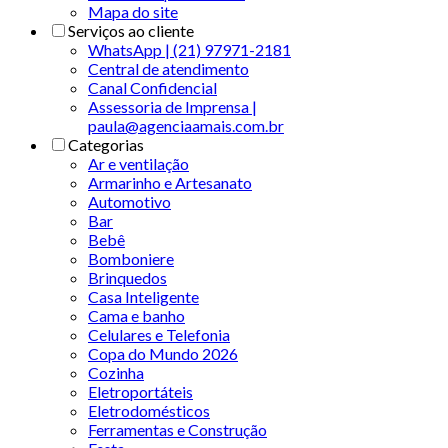
Mapa do site
Serviços ao cliente
WhatsApp | (21) 97971-2181
Central de atendimento
Canal Confidencial
Assessoria de Imprensa |
paula@agenciaamais.com.br
Categorias
Ar e ventilação
Armarinho e Artesanato
Automotivo
Bar
Bebê
Bomboniere
Brinquedos
Casa Inteligente
Cama e banho
Celulares e Telefonia
Copa do Mundo 2026
Cozinha
Eletroportáteis
Eletrodomésticos
Ferramentas e Construção