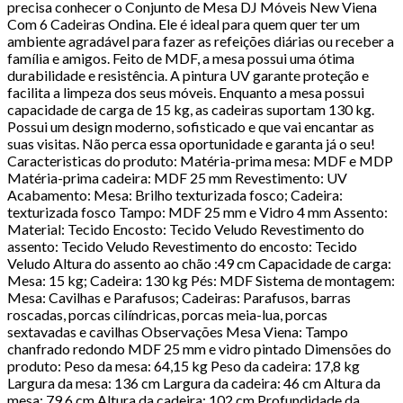
precisa conhecer o Conjunto de Mesa DJ Móveis New Viena
Com 6 Cadeiras Ondina. Ele é ideal para quem quer ter um
ambiente agradável para fazer as refeições diárias ou receber a
família e amigos. Feito de MDF, a mesa possui uma ótima
durabilidade e resistência. A pintura UV garante proteção e
facilita a limpeza dos seus móveis. Enquanto a mesa possui
capacidade de carga de 15 kg, as cadeiras suportam 130 kg.
Possui um design moderno, sofisticado e que vai encantar as
suas visitas. Não perca essa oportunidade e garanta já o seu!
Caracteristicas do produto: Matéria-prima mesa: MDF e MDP
Matéria-prima cadeira: MDF 25 mm Revestimento: UV
Acabamento: Mesa: Brilho texturizada fosco; Cadeira:
texturizada fosco Tampo: MDF 25 mm e Vidro 4 mm Assento:
Material: Tecido Encosto: Tecido Veludo Revestimento do
assento: Tecido Veludo Revestimento do encosto: Tecido
Veludo Altura do assento ao chão :49 cm Capacidade de carga:
Mesa: 15 kg; Cadeira: 130 kg Pés: MDF Sistema de montagem:
Mesa: Cavilhas e Parafusos; Cadeiras: Parafusos, barras
roscadas, porcas cilíndricas, porcas meia-lua, porcas
sextavadas e cavilhas Observações Mesa Viena: Tampo
chanfrado redondo MDF 25 mm e vidro pintado Dimensões do
produto: Peso da mesa: 64,15 kg Peso da cadeira: 17,8 kg
Largura da mesa: 136 cm Largura da cadeira: 46 cm Altura da
mesa: 79,6 cm Altura da cadeira: 102 cm Profundidade da